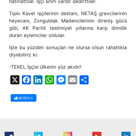
hatırlattılar. İşçi sınıfı vardır dedirttiler.
Tıpkı Kavel işçilerinin destanı, NETAŞ grevcilerinin
heyecanı, Zonguldak Madencilerinin direniş gücü
gibi, AK Partili teslimiyet yıllarına karşı dimdik
duran eylemciler oldular.
İşte bu yüzden sonuçları ne olursa olsun rahatlıkla
diyebiliriz ki:
-TEKEL İşçisi ülkenin yüz akıdır!
X
Facebook
LinkedIn
WhatsApp
Messenger
Email
Share
BEĞEN
0