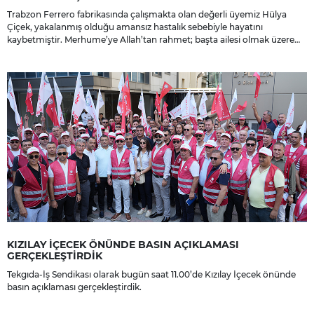
Trabzon Ferrero fabrikasında çalışmakta olan değerli üyemiz Hülya
Çiçek, yakalanmış olduğu amansız hastalık sebebiyle hayatını
kaybetmiştir. Merhume’ye Allah’tan rahmet; başta ailesi olmak üzere
yakınlarına, sevenlerine ve çalışma arkadaşlarına başsağlığı ve sabır
dileriz.
KIZILAY İÇECEK ÖNÜNDE BASIN AÇIKLAMASI
GERÇEKLEŞTİRDİK
Tekgıda-İş Sendikası olarak bugün saat 11.00’de Kızılay İçecek önünde
basın açıklaması gerçekleştirdik.