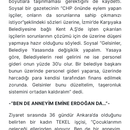
boyutlara taşınmaması gerektiğini de kaydetti.
Soysal bir gazetecinin “CHP önünde eylem yapan
işçiler, onların da sorunlarına sahip çıkmanızı
istiyor”şeklindeki sözleri üzerine, İzmir’de Karşıyaka
Belediyesine bağlı Kent A.Ş’de işten çıkarılan
işçilerin sorunlarının çözümü için de üzerine düşeni
yapmaya hazır olduğunu söyledi. Soysal “Gelsinler,
Belediye Yasasında değişiklik yapalım. Yasaya
göre, Belediyelerin reel gelirini ne ise personel
gideri onun yüzde 30’u olur. Bir belediye başkanı
bunun üzerinde personel gideri yaparsa, üzerinde
harcadığı para kendisi tarafından finans edilmek
zorunda. Gelsinler bunu düzeltelim, taşeronluk
sistemini ortadan kaldıralım” dedi.
-“BEN DE ANNEYİM EMİNE ERDOĞAN DA…”-
Ziyaret sırasında 36 gündür Ankara’da olduğunu
belirten bir kadın TEKEL işçisi, “Çocuklarımın
geleceği ellerinden alınıyor. Ben de bir anneyim,