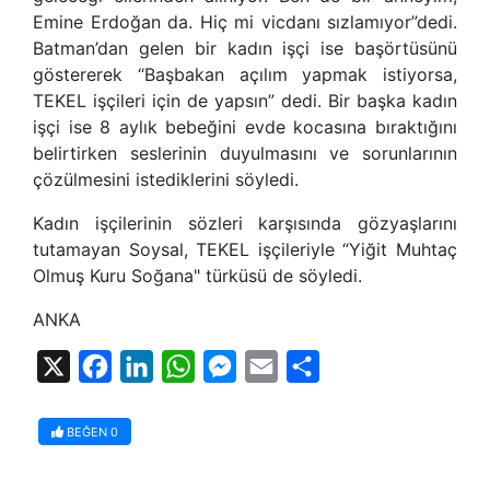
Emine Erdoğan da. Hiç mi vicdanı sızlamıyor”dedi.
Batman’dan gelen bir kadın işçi ise başörtüsünü
göstererek “Başbakan açılım yapmak istiyorsa,
TEKEL işçileri için de yapsın” dedi. Bir başka kadın
işçi ise 8 aylık bebeğini evde kocasına bıraktığını
belirtirken seslerinin duyulmasını ve sorunlarının
çözülmesini istediklerini söyledi.
Kadın işçilerinin sözleri karşısında gözyaşlarını
tutamayan Soysal, TEKEL işçileriyle “Yiğit Muhtaç
Olmuş Kuru Soğana" türküsü de söyledi.
ANKA
X
Facebook
LinkedIn
WhatsApp
Messenger
Email
Share
BEĞEN
0