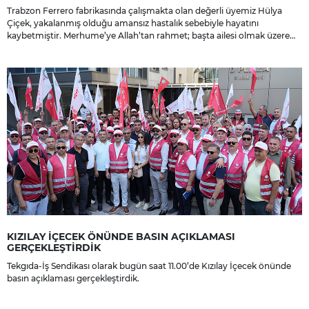
Trabzon Ferrero fabrikasında çalışmakta olan değerli üyemiz Hülya
Çiçek, yakalanmış olduğu amansız hastalık sebebiyle hayatını
kaybetmiştir. Merhume’ye Allah’tan rahmet; başta ailesi olmak üzere
yakınlarına, sevenlerine ve çalışma arkadaşlarına başsağlığı ve sabır
dileriz.
KIZILAY İÇECEK ÖNÜNDE BASIN AÇIKLAMASI
GERÇEKLEŞTİRDİK
Tekgıda-İş Sendikası olarak bugün saat 11.00’de Kızılay İçecek önünde
basın açıklaması gerçekleştirdik.