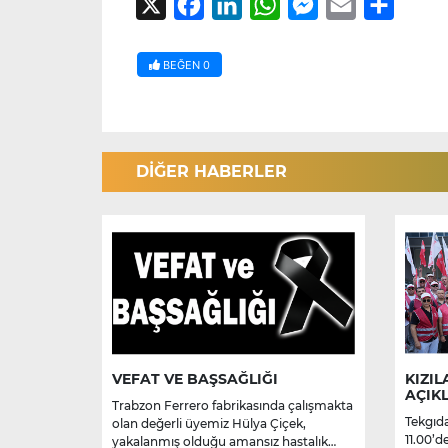
X
Facebook
LinkedIn
WhatsApp
Messenger
Email
Share
BEĞEN
0
DİĞER HABERLER
VEFAT VE BAŞSAĞLIĞI
KIZIL
AÇIK
Trabzon Ferrero fabrikasında çalışmakta
Tekgıda
olan değerli üyemiz Hülya Çiçek,
11.00’d
yakalanmış olduğu amansız hastalık