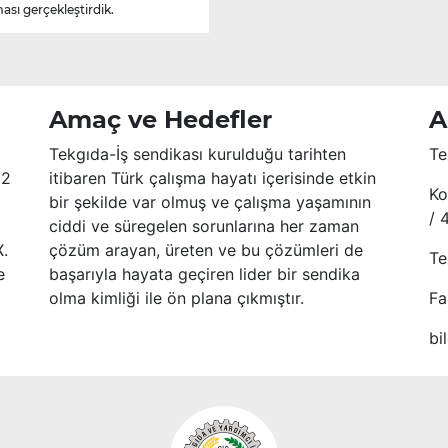
ası gerçekleştirdik.
Amaç ve Hedefler
A
Tekgıda-İş sendikası kurulduğu tarihten
Te
52
itibaren Türk çalışma hayatı içerisinde etkin
Ko
bir şekilde var olmuş ve çalışma yaşamının
/ 
ciddi ve süregelen sorunlarına her zaman
X.
çözüm arayan, üreten ve bu çözümleri de
Te
e
başarıyla hayata geçiren lider bir sendika
olma kimliği ile ön plana çıkmıştır.
Fa
bi