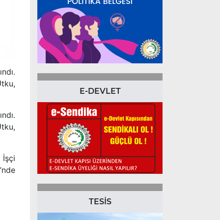
ındı.
tku,
E-DEVLET
ındı.
Utku,
 İşçi
i’nde
TESİS