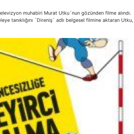
li televizyon muhabiri Murat Utku´nun gözünden filme alındı.
 tanıklığını ´Direniş´ adlı belgesel filmine aktaran Utku,