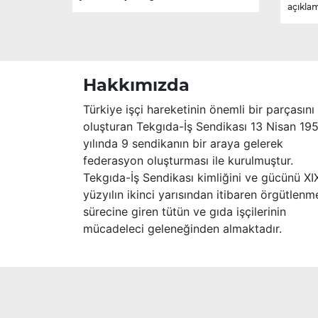
açıklam
sebebiyle hayatını kaybetmiştir.
Merhume’ye Allah’tan rahmet; başta
ailesi olmak üzere yakınlarına,
sevenlerine ve çalışma arkadaşlarına
başsağlığı ve sabır dileriz.
Hakkımızda
Türkiye işçi hareketinin önemli bir parçasını
oluşturan Tekgıda-İş Sendikası 13 Nisan 19
yılında 9 sendikanın bir araya gelerek
federasyon oluşturması ile kurulmuştur.
Tekgıda-İş Sendikası kimliğini ve gücünü XI
yüzyılın ikinci yarısından itibaren örgütlenm
sürecine giren tütün ve gıda işçilerinin
mücadeleci geleneğinden almaktadır.