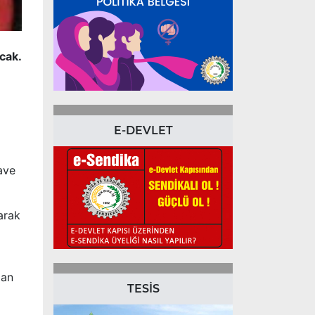
acak.
E-DEVLET
ave
arak
lan
TESİS