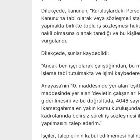
Dilekçede, kanunun, ”Kuruluşlardaki Person
Kanunu’na tabi olarak veya sözleşmeli stat
yapmakla birlikte toplu iş sözleşmesi hük
nakil olmasına olanak tanıdığı ve bu kişi
vurgulandı.
Dilekçede, şunlar kaydedildi:
”Ancak ben işçi olarak çalıştığımdan, bu
işleme tabi tutulmakta ve işimi kaybeder
Anayasa’nın 10. maddesinde yer alan ‘eşitli
maddesinde yer alan ‘devletin çalışanları
giderilmesini ve bu doğrultuda, 4046 say
ikametgahıma en yakın kamu kuruluşunda 
kadrolarında belirsiz süreli iş sözleşmesi i
yapılmasını talep ederim.”
İşçiler, taleplerinin kabul edilmemesi hal