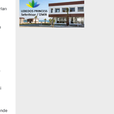
ları
ı
.
i
inde