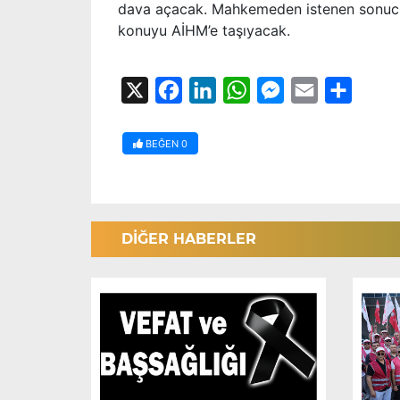
dava açacak. Mahkemeden istenen sonucun
konuyu AİHM’e taşıyacak.
X
Facebook
LinkedIn
WhatsApp
Messenger
Email
Share
BEĞEN
0
DİĞER HABERLER