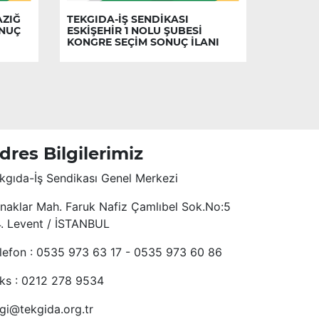
AZIĞ
TEKGIDA-İŞ SENDİKASI
ONUÇ
ESKİŞEHİR 1 NOLU ŞUBESİ
KONGRE SEÇİM SONUÇ İLANI
dres Bilgilerimiz
kgıda-İş Sendikası Genel Merkezi
naklar Mah. Faruk Nafiz Çamlıbel Sok.No:5
4. Levent / İSTANBUL
lefon : 0535 973 63 17 - 0535 973 60 86
ks : 0212 278 9534
lgi@tekgida.org.tr