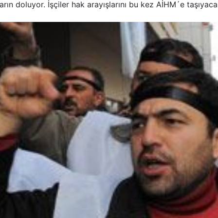
yarın doluyor. İşçiler hak arayışlarını bu kez AİHM´e taşıyaca