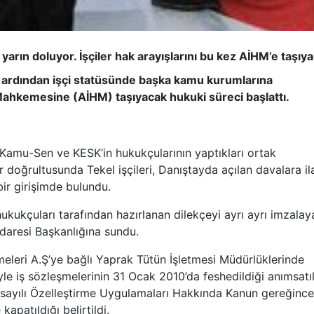
 yarın doluyor. İşçiler hak arayışlarını bu kez AİHM’e taşıy
nın ardından işçi statüsünde başka kamu kurumlarına
Mahkemesine (AİHM) taşıyacak hukuki süreci başlattı.
e Kamu-Sen ve KESK’in hukukçularının yaptıkları ortak
 doğrultusunda Tekel işçileri, Danıştayda açılan davalara il
bir girişimde bulundu.
ukukçuları tarafından hazırlanan dilekçeyi ayrı ayrı imzalay
İdaresi Başkanlığına sundu.
meleri A.Ş’ye bağlı Yaprak Tütün İşletmesi Müdürlüklerinde
iyle iş sözleşmelerinin 31 Ocak 2010’da feshedildiği anımsatı
6 sayılı Özelleştirme Uygulamaları Hakkında Kanun gereğince
apatıldığı belirtildi.