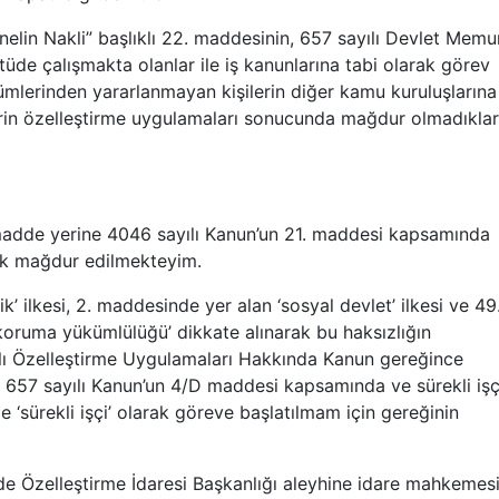
elin Nakli” başlıklı 22. maddesinin, 657 sayılı Devlet Memur
üde çalışmakta olanlar ile iş kanunlarına tabi olarak görev
ümlerinden yararlanmayan kişilerin diğer kamu kuruluşlarına
lerin özelleştirme uygulamaları sonucunda mağdur olmadıklar
 madde yerine 4046 sayılı Kanun’un 21. maddesi kapsamında
ek mağdur edilmekteyim.
k’ ilkesi, 2. maddesinde yer alan ‘sosyal devlet’ ilkesi ve 49
 koruma yükümlülüğü’ dikkate alınarak bu haksızlığın
ılı Özelleştirme Uygulamaları Hakkında Kanun gereğince
657 sayılı Kanun’un 4/D maddesi kapsamında ve sürekli işç
le ‘sürekli işçi’ olarak göreve başlatılmam için gereğinin
inde Özelleştirme İdaresi Başkanlığı aleyhine idare mahkemes