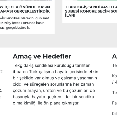
AY İÇECEK ÖNÜNDE BASIN
TEKGIDA-İŞ SENDİKASI EL
LAMASI GERÇEKLEŞTİRDİK
ŞUBESİ KONGRE SEÇİM S
İLANI
-İş Sendikası olarak bugün saat
e Kızılay İçecek önünde basın
ası gerçekleştirdik.
Amaç ve Hedefler
A
Tekgıda-İş sendikası kurulduğu tarihten
Te
52
itibaren Türk çalışma hayatı içerisinde etkin
Ko
bir şekilde var olmuş ve çalışma yaşamının
/ 
ciddi ve süregelen sorunlarına her zaman
X.
çözüm arayan, üreten ve bu çözümleri de
Te
e
başarıyla hayata geçiren lider bir sendika
olma kimliği ile ön plana çıkmıştır.
Fa
bi