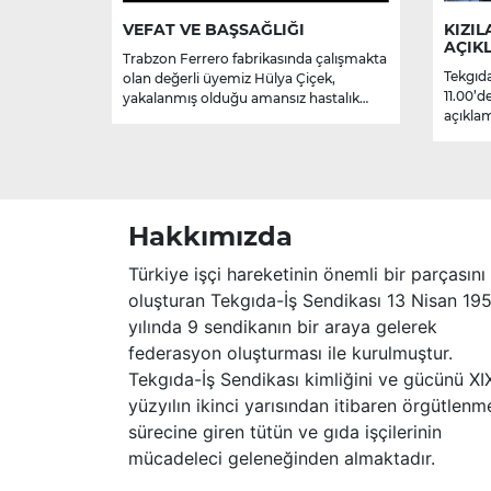
VEFAT VE BAŞSAĞLIĞI
KIZIL
AÇIK
Trabzon Ferrero fabrikasında çalışmakta
Tekgıda
olan değerli üyemiz Hülya Çiçek,
11.00’d
yakalanmış olduğu amansız hastalık
açıklam
sebebiyle hayatını kaybetmiştir.
Merhume’ye Allah’tan rahmet; başta
ailesi olmak üzere yakınlarına,
sevenlerine ve çalışma arkadaşlarına
başsağlığı ve sabır dileriz.
Hakkımızda
Türkiye işçi hareketinin önemli bir parçasını
oluşturan Tekgıda-İş Sendikası 13 Nisan 19
yılında 9 sendikanın bir araya gelerek
federasyon oluşturması ile kurulmuştur.
Tekgıda-İş Sendikası kimliğini ve gücünü XI
yüzyılın ikinci yarısından itibaren örgütlenm
sürecine giren tütün ve gıda işçilerinin
mücadeleci geleneğinden almaktadır.