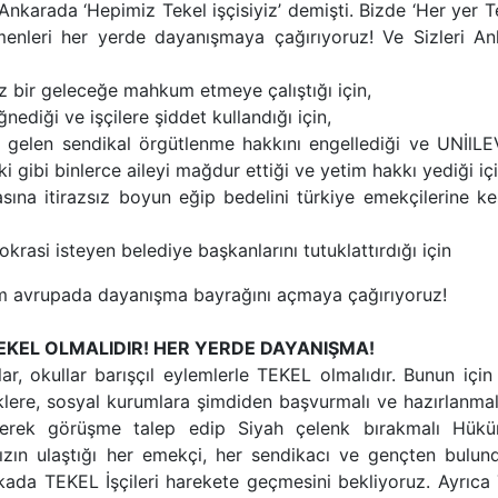
karada ‘Hepimiz Tekel işçisiyiz’ demişti. Bizde ‘Her yer T
çmenleri her yerde dayanışmaya çağırıyoruz! Ve Sizleri An
siz bir geleceğe mahkum etmeye çalıştığı için,
nediği ve işçilere şiddet kullandığı için,
 gelen sendikal örgütlenme hakkını engellediği ve UNİlLE
ibi binlerce aileyi mağdur ettiği ve yetim hakkı yediği içi
sına itirazsız boyun eğip bedelini türkiye emekçilerine ke
rasi isteyen belediye başkanlarını tutuklattırdığı için
m avrupada dayanışma bayrağını açmaya çağırıyoruz!
TEKEL OLMALIDIR! HER YERDE DAYANIŞMA!
ar, okullar barışçıl eylemlerle TEKEL olmalıdır. Bunun içi
eklere, sosyal kurumlara şimdiden başvurmalı ve hazırlanmal
iderek görüşme talep edip Siyah çelenk bırakmalı Hükü
ızın ulaştığı her emekçi, her sendikacı ve gençten bulun
kada TEKEL İşçileri harekete geçmesini bekliyoruz. Ayrıca