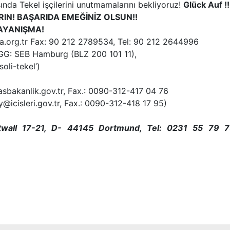
da Tekel işçilerini unutmamalarını bekliyoruz!
Glück Auf !!
IRIN! BAŞARIDA EMEĞİNİZ OLSUN!!
DAYANIŞMA!
a.org.tr Fax: 90 212 2789534, Tel: 90 212 2644996
NGG: SEB Hamburg (BLZ 200 101 11),
li-tekel’)
sbakanlik.gov.tr, Fax.: 0090-312-417 04 76
lay@icisleri.gov.tr, Fax.: 0090-312-418 17 95)
twall 17-21, D- 44145 Dortmund, Tel: 0231 55 79 