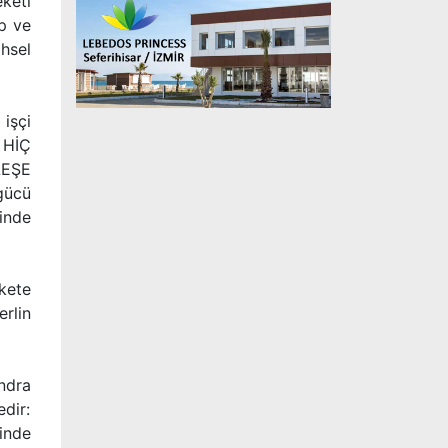
eketi
op ve
ihsel
işçi
 HİÇ
RLEŞE
gücü
inde
kete
rlin
ndra
edir:
inde