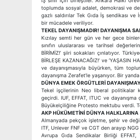
İŞ sınıf için birleştiler. Ankara Halkı Grev
toplumda sosyal adalet, demokrasi ve degiş
gazlı saldırılar Tek Gıda İş sendikası ve 
bir mücadele veriliyor.
TEKEL DAYANIŞMADIR! DAYANIŞMA SA
Kızılay semti her gün ve her gece binle
sınıfın uluslararası ve tarihsel değerl
BİRİMİZ!’ şiiri sokakları çınlatıyor. Tür
BİRLEŞE KAZANACAĞIZ!’ ve ‘YAŞASIN HALK
ve dayanışmasıyla büyürken, tüm topl
dayanışma Zerafet’le yaşanıyor. Bir yanda l
DÜNYA EMEK ÖRGÜTLERİ DAYANIŞMAY
Tekel işçilerinin Neo liberal politikal
geçirdi. IUF, EFFAT, ITUC ve dayanışma ç
Büyükelçiliğine Protesto mektubu verdi. 
AKP HÜKÜMETİNİ DÜNYA HALKLARINA 
Almanyada pekçok işletme, şehir ve değiş
ITF, Unlever FNF ve CGT den arayıp NGG tel
Avrupa Gıda Sendikalar Birliği EFFAT,