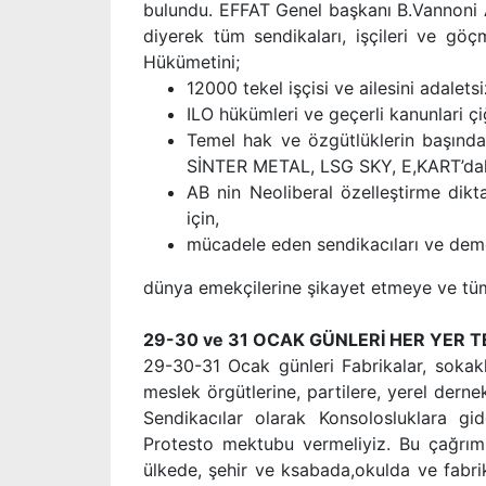
bulundu. EFFAT Genel başkanı B.Vannoni An
diyerek tüm sendikaları, işçileri ve gö
Hükümetini;
12000 tekel işçisi ve ailesini adalet
ILO hükümleri ve geçerli kanunlari çiğ
Temel hak ve özgütlüklerin başında
SİNTER METAL, LSG SKY, E,KART’daki g
AB nin Neoliberal özelleştirme dikta
için,
mücadele eden sendikacıları ve demok
dünya emekçilerine şikayet etmeye ve tü
29-30 ve 31 OCAK GÜNLERİ HER YER 
29-30-31 Ocak günleri Fabrikalar, sokakl
meslek örgütlerine, partilere, yerel dern
Sendikacılar olarak Konsolosluklara g
Protesto mektubu vermeliyiz. Bu çağrım
ülkede, şehir ve ksabada,okulda ve fabri