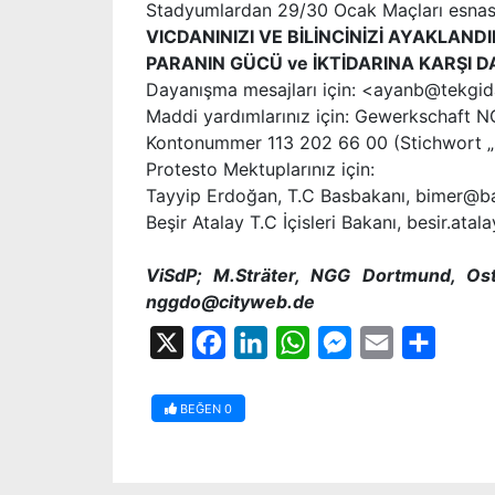
Stadyumlardan 29/30 Ocak Maçları esnasın
VICDANINIZI VE BİLİNCİNİZİ AYAKLAND
PARANIN GÜCÜ ve İKTİDARINA KARŞI 
Dayanışma mesajları için: <ayanb@tekgid
Maddi yardımlarınız için: Gewerkschaft 
Kontonummer 113 202 66 00 (Stichwort „so
Protesto Mektuplarınız için:
Tayyip Erdoğan, T.C Basbakanı, bimer@ba
Beşir Atalay T.C İçisleri Bakanı, besir.ata
ViSdP; M.Sträter, NGG Dortmund, Os
nggdo@cityweb.de
X
Facebook
LinkedIn
WhatsApp
Messenger
Email
Share
BEĞEN
0