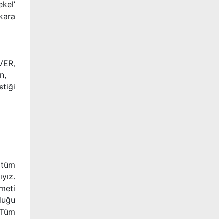
ekel’
kara
VER,
n,
stiği
n tüm
ıyız.
meti
duğu
 Tüm