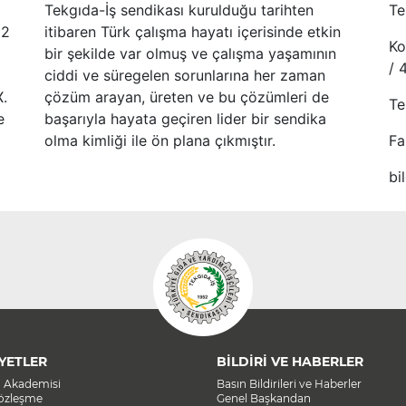
Tekgıda-İş sendikası kurulduğu tarihten
Te
52
itibaren Türk çalışma hayatı içerisinde etkin
Ko
bir şekilde var olmuş ve çalışma yaşamının
/ 
ciddi ve süregelen sorunlarına her zaman
X.
çözüm arayan, üreten ve bu çözümleri de
Te
e
başarıyla hayata geçiren lider bir sendika
olma kimliği ile ön plana çıkmıştır.
Fa
bi
YETLER
BİLDİRİ VE HABERLER
a Akademisi
Basın Bildirileri ve Haberler
Sözleşme
Genel Başkandan