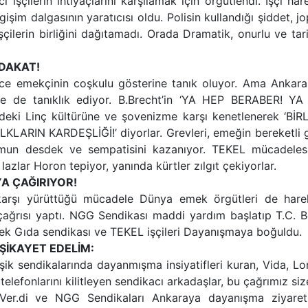
ci işçilerin ihtiyaçlarını karşılamak için örgütlendi. İşçi har
im dalgasının yaratıcısı oldu. Polisin kullandığı şiddet, j
İşçilerin birliğini dağıtamadı. Orada Dramatik, onurlu ve tar
DAKAT!
rce emekçinin coşkulu gösterine tanık oluyor. Ama Ankara 
erine de tanıklık ediyor. B.Brecht’in ‘YA HEP BERABER! YA
kiyedeki Linç kültürüne ve şovenizme karşı kenetlenerek ‘Bİ
LARIN KARDEŞLİĞİ!’ diyorlar. Grevleri, emeğin bereketli 
umun desdek ve sempatisini kazanıyor. TEKEL mücadeles
azlar Horon tepiyor, yanında kürtler zılgıt çekiyorlar.
A ÇAĞIRIYOR!
ar karşı yürüttüğü mücadele Dünya emek örgütleri de hare
ağrısı yaptı. NGG Sendikası maddi yardım başlatıp T.C. Be
Tek Gıda sendikası ve TEKEL işçileri Dayanışmaya boğuldu.
ŞİKAYET EDELİM:
ik sendikalarında dayanmışma insiyatifleri kuran, Vida, Lo
efonlarını kilitleyen sendikacı arkadaşlar, bu çağrımız siz
 Ver.di ve NGG Sendikaları Ankaraya dayanışma ziyaret