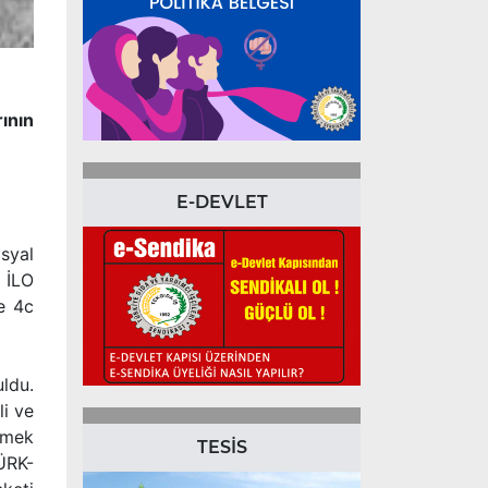
ının
E-DEVLET
syal
n İLO
re 4c
uldu.
li ve
emek
TESİS
TÜRK-