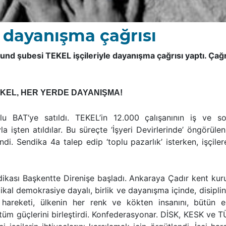
 dayanışma çağrısı
d şubesi TEKEL işçileriyle dayanışma çağrısı yaptı. Çağr
TEKEL, HER YERDE DAYANIŞMA!
 BAT‘ye satıldı. TEKEL’in 12.000 çalışanının iş ve so
la işten atıldılar. Bu süreçte ‘İşyeri Devirlerinde’ öngörüle
di. Sendika 4a talep edip ‘toplu pazarlık’ isterken, işçile
dikası Başkentte Direnişe başladı. Ankaraya Çadır kent kur
ikal demokrasiye dayalı, birlik ve dayanışma içinde, disiplin
i hareketi, ülkenin her renk ve kökten insanını, bütün 
tüm güçlerini birleştirdi. Konfederasyonar. DİSK, KESK ve 