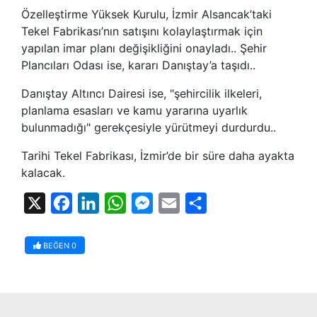
Özelleştirme Yüksek Kurulu, İzmir Alsancak’taki
Tekel Fabrikası’nın satışını kolaylaştırmak için
yapılan imar planı değişikliğini onayladı.. Şehir
Plancıları Odası ise, kararı Danıştay’a taşıdı..
Danıştay Altıncı Dairesi ise, "şehircilik ilkeleri,
planlama esasları ve kamu yararına uyarlık
bulunmadığı" gerekçesiyle yürütmeyi durdurdu..
Tarihi Tekel Fabrikası, İzmir’de bir süre daha ayakta
kalacak.
X
Facebook
LinkedIn
WhatsApp
Messenger
Email
Share
BEĞEN
0