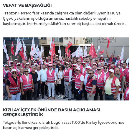
VEFAT VE BAŞSAĞLIĞI
Trabzon Ferrero fabrikasında çalışmakta olan değerli üyemiz Hülya
Çiçek, yakalanmış olduğu amansız hastalık sebebiyle hayatını
kaybetmiştir. Merhume’ye Allah’tan rahmet; başta ailesi olmak üzere
yakınlarına, sevenlerine ve çalışma arkadaşlarına başsağlığı ve sabır
dileriz.
KIZILAY İÇECEK ÖNÜNDE BASIN AÇIKLAMASI
GERÇEKLEŞTİRDİK
Tekgıda-İş Sendikası olarak bugün saat 11.00’de Kızılay İçecek önünde
basın açıklaması gerçekleştirdik.