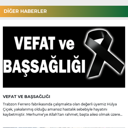
DİĞER HABERLER
VEFAT VE BAŞSAĞLIĞI
Trabzon Ferrero fabrikasında çalışmakta olan değerli üyemiz Hülya
Çiçek, yakalanmış olduğu amansız hastalık sebebiyle hayatını
kaybetmiştir. Merhume’ye Allah’tan rahmet; başta ailesi olmak üzere
yakınlarına, sevenlerine ve çalışma arkadaşlarına başsağlığı ve sabır
dileriz.