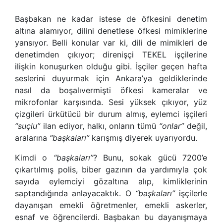
Başbakan ne kadar istese de öfkesini denetim
altına alamıyor, dilini denetlese öfkesi mimiklerine
yansıyor. Belli konular var ki, dili de mimikleri de
denetimden çıkıyor; direnişçi TEKEL işçilerine
ilişkin konuşurken olduğu gibi. İşçiler geçen hafta
seslerini duyurmak için Ankara
’
ya geldiklerinde
nasıl da boşalıvermişti öfkesi kameralar ve
mikrofonlar karşısında. Sesi yüksek çıkıyor, yüz
çizgileri ürkütücü bir durum almış, eylemci işçileri
“
suçlu
”
ilan ediyor, halkı, onların tümü
“
onlar
”
değil,
aralarına
“
başkaları
”
karışmış diyerek uyarıyordu.
Kimdi o
“
başkaları
”
? Bunu, sokak gücü 7200
’
e
çıkartılmış polis, biber gazının da yardımıyla çok
sayıda eylemciyi gözaltına alıp, kimliklerinin
saptandığında anlayacaktık. O
“
başkaları
”
işçilerle
dayanışan emekli öğretmenler, emekli askerler,
esnaf ve öğrencilerdi. Başbakan bu dayanışmaya