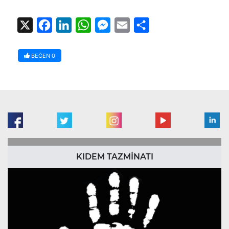
X
Facebook
LinkedIn
WhatsApp
Messenger
Email
Share
BEĞEN
0
KIDEM TAZMİNATI