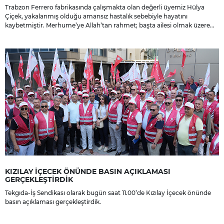
Trabzon Ferrero fabrikasında çalışmakta olan değerli üyemiz Hülya
Çiçek, yakalanmış olduğu amansız hastalık sebebiyle hayatını
kaybetmiştir. Merhume’ye Allah’tan rahmet; başta ailesi olmak üzere
yakınlarına, sevenlerine ve çalışma arkadaşlarına başsağlığı ve sabır
dileriz.
KIZILAY İÇECEK ÖNÜNDE BASIN AÇIKLAMASI
GERÇEKLEŞTİRDİK
Tekgıda-İş Sendikası olarak bugün saat 11.00’de Kızılay İçecek önünde
basın açıklaması gerçekleştirdik.