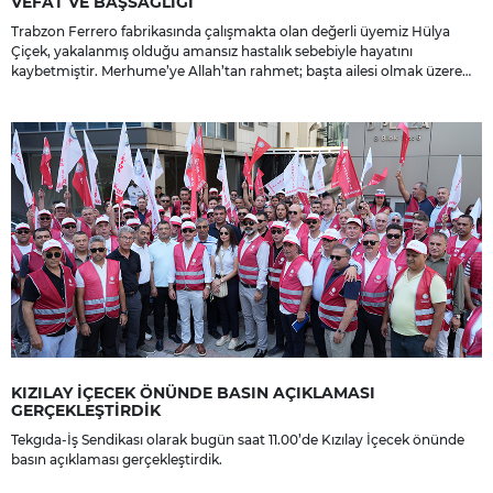
VEFAT VE BAŞSAĞLIĞI
Trabzon Ferrero fabrikasında çalışmakta olan değerli üyemiz Hülya
Çiçek, yakalanmış olduğu amansız hastalık sebebiyle hayatını
kaybetmiştir. Merhume’ye Allah’tan rahmet; başta ailesi olmak üzere
yakınlarına, sevenlerine ve çalışma arkadaşlarına başsağlığı ve sabır
dileriz.
KIZILAY İÇECEK ÖNÜNDE BASIN AÇIKLAMASI
GERÇEKLEŞTİRDİK
Tekgıda-İş Sendikası olarak bugün saat 11.00’de Kızılay İçecek önünde
basın açıklaması gerçekleştirdik.