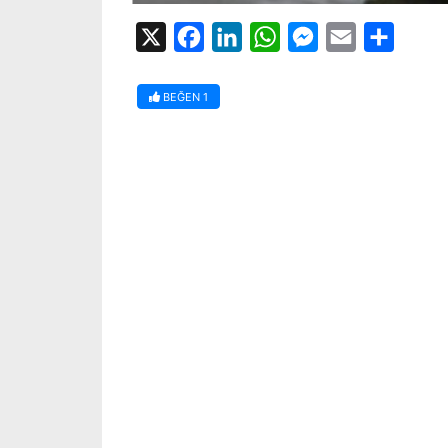
X
Facebook
LinkedIn
WhatsApp
Messenger
Email
Share
BEĞEN
1