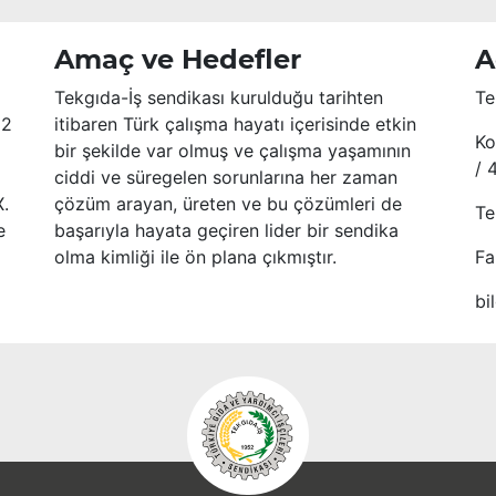
Amaç ve Hedefler
A
Tekgıda-İş sendikası kurulduğu tarihten
Te
52
itibaren Türk çalışma hayatı içerisinde etkin
Ko
bir şekilde var olmuş ve çalışma yaşamının
/ 
ciddi ve süregelen sorunlarına her zaman
X.
çözüm arayan, üreten ve bu çözümleri de
Te
e
başarıyla hayata geçiren lider bir sendika
olma kimliği ile ön plana çıkmıştır.
Fa
bi