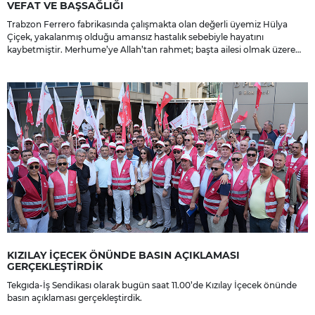
VEFAT VE BAŞSAĞLIĞI
Trabzon Ferrero fabrikasında çalışmakta olan değerli üyemiz Hülya
Çiçek, yakalanmış olduğu amansız hastalık sebebiyle hayatını
kaybetmiştir. Merhume’ye Allah’tan rahmet; başta ailesi olmak üzere
yakınlarına, sevenlerine ve çalışma arkadaşlarına başsağlığı ve sabır
dileriz.
KIZILAY İÇECEK ÖNÜNDE BASIN AÇIKLAMASI
GERÇEKLEŞTİRDİK
Tekgıda-İş Sendikası olarak bugün saat 11.00’de Kızılay İçecek önünde
basın açıklaması gerçekleştirdik.