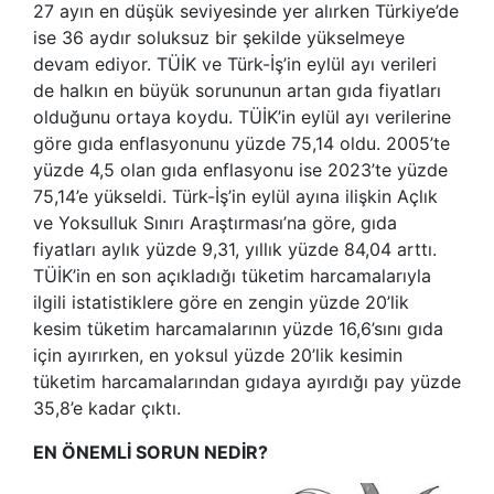
27 ayın en düşük seviyesinde yer alırken Türkiye’de
ise 36 aydır soluksuz bir şekilde yükselmeye
devam ediyor. TÜİK ve Türk-İş’in eylül ayı verileri
de halkın en büyük sorununun artan gıda fiyatları
olduğunu ortaya koydu. TÜİK’in eylül ayı verilerine
göre gıda enflasyonunu yüzde 75,14 oldu. 2005’te
yüzde 4,5 olan gıda enflasyonu ise 2023’te yüzde
75,14’e yükseldi. Türk-İş’in eylül ayına ilişkin Açlık
ve Yoksulluk Sınırı Araştırması’na göre, gıda
fiyatları aylık yüzde 9,31, yıllık yüzde 84,04 arttı.
TÜİK’in en son açıkladığı tüketim harcamalarıyla
ilgili istatistiklere göre en zengin yüzde 20’lik
kesim tüketim harcamalarının yüzde 16,6’sını gıda
için ayırırken, en yoksul yüzde 20’lik kesimin
tüketim harcamalarından gıdaya ayırdığı pay yüzde
35,8’e kadar çıktı.
EN ÖNEMLİ SORUN NEDİR?