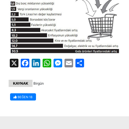
X
Facebook
LinkedIn
WhatsApp
Messenger
Email
Share
KAYNAK
Birgün
BEĞEN
18