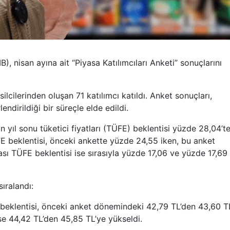
 nisan ayına ait “Piyasa Katılımcıları Anketi” sonuçlarını
ilcilerinden oluşan 71 katılımcı katıldı. Anket sonuçları,
endirildiği bir süreçle elde edildi.
n yıl sonu tüketici fiyatları (TÜFE) beklentisi yüzde 28,04’t
E beklentisi, önceki ankette yüzde 24,55 iken, bu anket
ı TÜFE beklentisi ise sırasıyla yüzde 17,06 ve yüzde 17,69
ıralandı:
 beklentisi, önceki anket dönemindeki 42,79 TL’den 43,60 T
ise 44,42 TL’den 45,85 TL’ye yükseldi.