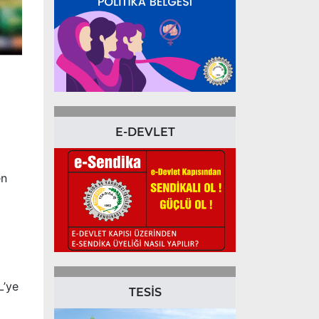
E-DEVLET
en
L’ye
TESİS