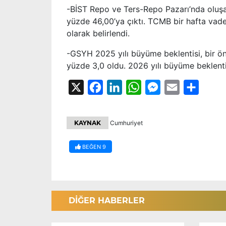
-BİST Repo ve Ters-Repo Pazarı’nda oluşan
yüzde 46,00’ya çıktı. TCMB bir hafta vadel
olarak belirlendi.
-GSYH 2025 yılı büyüme beklentisi, bir 
yüzde 3,0 oldu. 2026 yılı büyüme beklentis
X
Facebook
LinkedIn
WhatsApp
Messenger
Email
Share
KAYNAK
Cumhuriyet
BEĞEN
9
DİĞER HABERLER