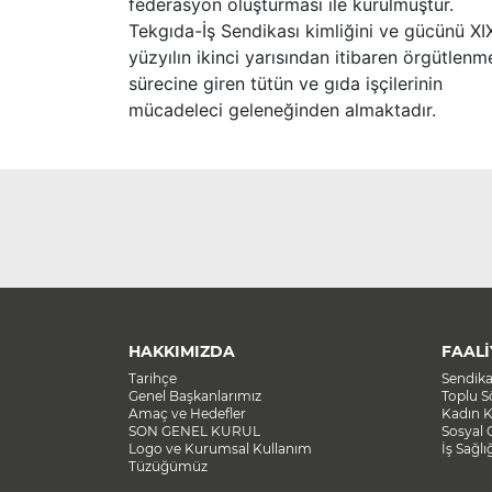
federasyon oluşturması ile kurulmuştur.
Tekgıda-İş Sendikası kimliğini ve gücünü XI
yüzyılın ikinci yarısından itibaren örgütlenm
sürecine giren tütün ve gıda işçilerinin
mücadeleci geleneğinden almaktadır.
HAKKIMIZDA
FAALİ
Tarihçe
Sendik
Genel Başkanlarımız
Toplu 
Amaç ve Hedefler
Kadın K
SON GENEL KURUL
Sosyal 
Logo ve Kurumsal Kullanım
İş Sağlı
Tüzüğümüz