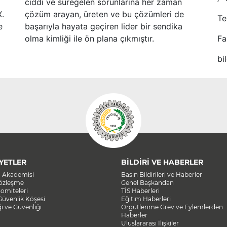
ciddi ve süregelen sorunlarına her zaman
X.
çözüm arayan, üreten ve bu çözümleri de
Te
e
başarıyla hayata geçiren lider bir sendika
olma kimliği ile ön plana çıkmıştır.
Fa
bi
YETLER
BİLDİRİ VE HABERLER
a Akademisi
Basın Bildirileri ve Haberler
Sözleşme
Genel Başkandan
omiteleri
TİS Haberleri
Güvenlik Köşesi
Eğitim Haberleri
ğı ve Güvenliği
Örgütlenme Grev ve Eylemlerden
Haberler
Uluslararası İlişkiler