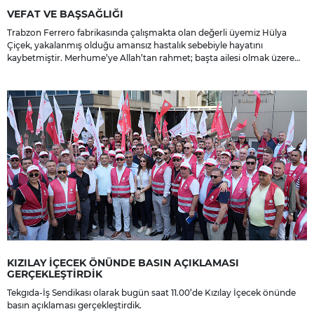
VEFAT VE BAŞSAĞLIĞI
Trabzon Ferrero fabrikasında çalışmakta olan değerli üyemiz Hülya
Çiçek, yakalanmış olduğu amansız hastalık sebebiyle hayatını
kaybetmiştir. Merhume’ye Allah’tan rahmet; başta ailesi olmak üzere
yakınlarına, sevenlerine ve çalışma arkadaşlarına başsağlığı ve sabır
dileriz.
KIZILAY İÇECEK ÖNÜNDE BASIN AÇIKLAMASI
GERÇEKLEŞTİRDİK
Tekgıda-İş Sendikası olarak bugün saat 11.00’de Kızılay İçecek önünde
basın açıklaması gerçekleştirdik.