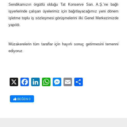
Sendikamızın örgütlü olduğu Tat Konserve San. A.Ş.’ne bağlı
işyerlerinde çalışan üyelerimiz için bağıtlayacağımız yeni dönem
işletme toplu iş sözleşmesi görüşmelerini ilki Genel Merkezimizde
yapıldı.
Müzakerelerin tüm taraflar için hayırlı sonuç getirmesini temenni
ediyoruz.
X
Facebook
LinkedIn
WhatsApp
Messenger
Email
Share
BEĞEN
0