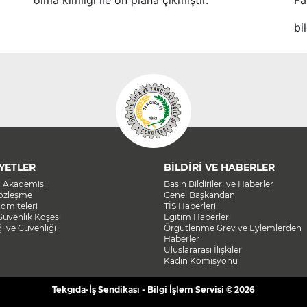
olma kimliği ile ön plana çıkmıştır.
Fa
bi
YETLER
BİLDİRİ VE HABERLER
a Akademisi
Basın Bildirileri ve Haberler
Sözleşme
Genel Başkandan
omiteleri
TİS Haberleri
Güvenlik Köşesi
Eğitim Haberleri
ğı ve Güvenliği
Örgütlenme Grev ve Eylemlerden
Haberler
Uluslararası İlişkiler
Kadın Komisyonu
Tekgıda-İş Sendikası - Bilgi İşlem Servisi © 2026