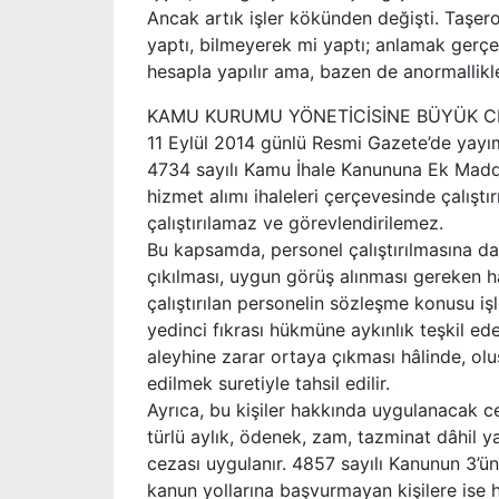
Ancak artık işler kökünden değişti. Taşer
yaptı, bilmeyerek mi yaptı; anlamak gerçekt
hesapla yapılır ama, bazen de anormallikle
KAMU KURUMU YÖNETİCİSİNE BÜYÜK C
11 Eylül 2014 günlü Resmi Gazete’de yayım
4734 sayılı Kamu İhale Kanununa Ek Madde
hizmet alımı ihaleleri çerçevesinde çalıştı
çalıştırılamaz ve görevlendirilemez.
Bu kapsamda, personel çalıştırılmasına day
çıkılması, uygun görüş alınması gereken h
çalıştırılan personelin sözleşme konusu işl
yedinci fıkrası hükmüne aykınlık teşkil ed
aleyhine zarar ortaya çıkması hâlinde, olu
edilmek suretiyle tahsil edilir.
Ayrıca, bu kişiler hakkında uygulanacak ce
türlü aylık, ödenek, zam, tazminat dâhil ya
cezası uygulanır. 4857 sayılı Kanunun 3’ün
kanun yollarına başvurmayan kişilere ise h