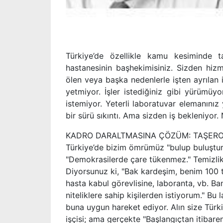
Türkiye’de özellikle kamu kesiminde ta
hastanesinin başhekimisiniz. Sizden hizm
ölen veya başka nedenlerle işten ayrılan iş
yetmiyor. İşler istediğiniz gibi yürümüy
istemiyor. Yeterli laboratuvar elemanınız
bir sürü sıkıntı. Ama sizden iş bekleniyor
KADRO DARALTMASINA ÇÖZÜM: TAŞERON
Türkiye’de bizim ömrümüz "bulup buluştu
"Demokrasilerde çare tükenmez." Temizlik 
Diyorsunuz ki, "Bak kardeşim, benim 100 t
hasta kabul görevlisine, laboranta, vb. Ban
niteliklere sahip kişilerden istiyorum." Bu
buna uygun hareket ediyor. Alın size Türk
işçisi; ama gerçekte "Başlangıçtan itibaren 