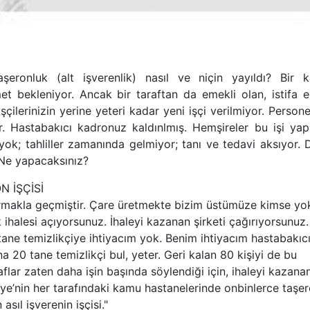
şeronluk (alt işverenlik) nasıl ve niçin yayıldı? Bir 
et bekleniyor. Ancak bir taraftan da emekli olan, istifa e
çilerinizin yerine yeteri kadar yeni işçi verilmiyor. Persone
or. Hastabakıcı kadronuz kaldınlmış. Hemşireler bu işi ya
 yok; tahliller zamanında gelmiyor; tanı ve tedavi aksıyor.
. Ne yapacaksınız?
 İŞÇİSİ
rmakla geçmiştir. Çare üretmekte bizim üstümüze kimse yok
ihalesi açıyorsunuz. İhaleyi kazanan şirketi çağırıyorsunuz.
ane temizlikçiye ihtiyacım yok. Benim ihtiyacım hastabakıc
a 20 tane temizlikçi bul, yeter. Geri kalan 80 kişiyi de bu
 laflar zaten daha işin başında söylendiği için, ihaleyi kazana
iye’nin her tarafındaki kamu hastanelerinde onbinlerce taşe
asıl işverenin işçisi."