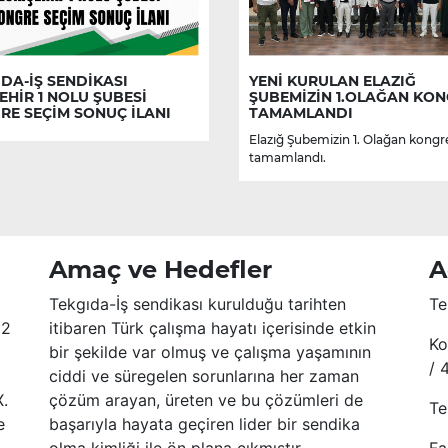
DA-İŞ SENDİKASI
YENİ KURULAN ELAZIĞ
EHİR 1 NOLU ŞUBESİ
ŞUBEMİZİN 1.OLAĞAN KON
RE SEÇİM SONUÇ İLANI
TAMAMLANDI
Elazığ Şubemizin 1. Olağan kongr
tamamlandı.
Amaç ve Hedefler
A
Tekgıda-İş sendikası kurulduğu tarihten
Te
52
itibaren Türk çalışma hayatı içerisinde etkin
Ko
bir şekilde var olmuş ve çalışma yaşamının
/ 
ciddi ve süregelen sorunlarına her zaman
X.
çözüm arayan, üreten ve bu çözümleri de
Te
e
başarıyla hayata geçiren lider bir sendika