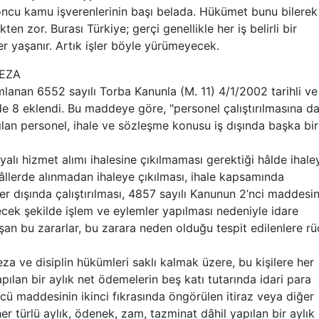
oncu kamu işverenlerinin başı belada. Hükümet bunu bilerek
en zor. Burası Türkiye; gerçi genellikle her iş belirli bir
r yaşanır. Artık işler böyle yürümeyecek.
EZA
lanan 6552 sayılı Torba Kanunla (M. 11) 4/1/2002 tarihli ve
 8 eklendi. Bu maddeye göre, "personel çalıştırılmasına da
rılan personel, ihale ve sözleşme konusu iş dışında başka bir
alı hizmet alımı ihalesine çıkılmaması gerektiği hâlde ihale
âllerde alınmadan ihaleye çıkılması, ihale kapsamında
er dışında çalıştırılması, 4857 sayılı Kanunun 2’nci maddesin
ecek şekilde işlem ve eylemler yapılması nedeniyle idare
şan bu zararlar, bu zarara neden olduğu tespit edilenlere r
za ve disiplin hükümleri saklı kalmak üzere, bu kişilere her
pılan bir aylık net ödemelerin beş katı tutarında idari para
cü maddesinin ikinci fıkrasında öngörülen itiraz veya diğer
er türlü aylık, ödenek, zam, tazminat dâhil yapılan bir aylık