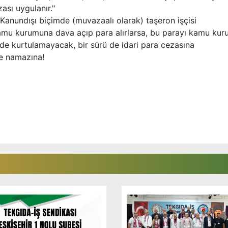
zası uygulanır."
Kanundışı biçimde (muvazaalı olarak) taşeron işçisi
li kamu kurumuna dava açıp para alırlarsa, bu parayı kamu ku
de kurtulamayacak, bir sürü de idari para cezasına
ze namazına!