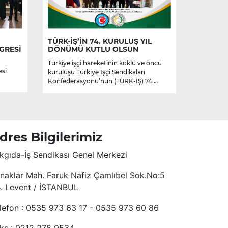
TÜRK-İŞ’İN 74. KURULUŞ YIL
GRESİ
DÖNÜMÜ KUTLU OLSUN
Türkiye işçi hareketinin köklü ve öncü
esi
kuruluşu Türkiye İşçi Sendikaları
Konfederasyonu’nun (TÜRK-İŞ) 74.
kuruluş yıl dönümünü kutluyoruz.
dres Bilgilerimiz
kgıda-İş Sendikası Genel Merkezi
naklar Mah. Faruk Nafiz Çamlıbel Sok.No:5
4. Levent / İSTANBUL
lefon : 0535 973 63 17 - 0535 973 60 86