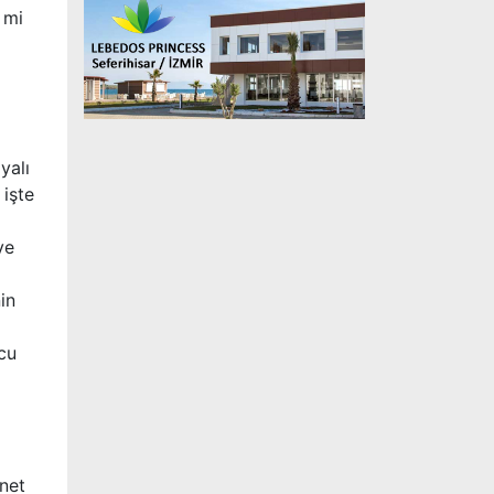
 mi
yalı
 işte
ye
in
ücu
 net