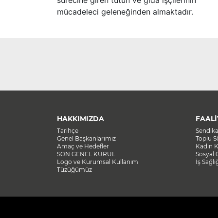
sürecine giren tütün ve gıda işçilerinin
mücadeleci geleneğinden almaktadır.
HAKKIMIZDA
FAALİ
Tarihçe
Sendik
Genel Başkanlarımız
Toplu 
Amaç ve Hedefler
Kadın K
SON GENEL KURUL
Sosyal 
Logo ve Kurumsal Kullanım
İş Sağlı
Tüzüğümüz