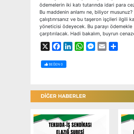
ödemelerin iki katı tutarında idari para ce
Bu maddenin anlamı ne, biliyor musunuz? 
çalıştınrsanız ve bu taşeron işçileri ilgi
yöneticisi ödeyecek. Bu parayı ödemekle 
çarptırılacak. Hadi bakalım, buyrun cena
X
Facebook
LinkedIn
WhatsApp
Messenger
Email
Share
BEĞEN
0
DİĞER HABERLER