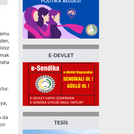
kamu
den,
liniz
pmak
E-DEVLET
 Daha
tur.
ıya,
n da
TESİS
ron