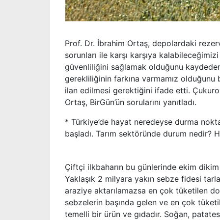
Prof. Dr. İbrahim Ortaş, depolardaki rezer
sorunları ile karşı karşıya kalabileceğimi
güvenliliğini sağlamak olduğunu kaydeden 
gerekliliğinin farkına varmamız olduğunu b
ilan edilmesi gerektiğini ifade etti. Çukur
Ortaş, BirGün’ün sorularını yanıtladı.
* Türkiye’de hayat neredeyse durma noktas
başladı. Tarım sektöründe durum nedir? H
Çiftçi ilkbaharın bu günlerinde ekim diki
Yaklaşık 2 milyara yakın sebze fidesi tarl
araziye aktarılamazsa en çok tüketilen do
sebzelerin başında gelen ve en çok tüket
temelli bir ürün ve gıdadır. Soğan, patat