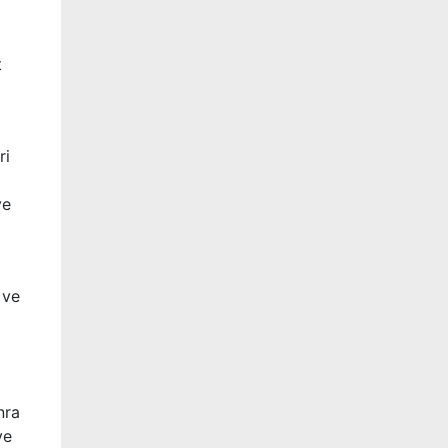
t
ri
ve
 ve
nra
ve