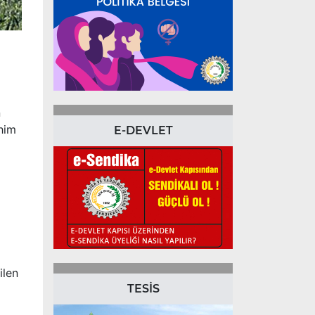
n
ahim
E-DEVLET
ilen
TESİS