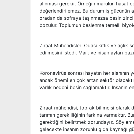
alınması gerekir. Örneğin marulun hasat 
değerlendirilemez. Bu durum iş gücünün ar
oradan da sofraya taşınmazsa besin zincir
bozulur. Toplumun beslenme temelli biyolo
Ziraat Mühendisleri Odası kıtlık ve açlık 
edilmesini istedi. Mart ve nisan ayları baz
Koronavirüs sonrası hayatın her alanının y
ancak önemi en çok artan sektör olacaktır.
varlık nedeni besin sağlamaktır. İnsanın en 
Ziraat mühendisi, toprak bilimcisi olarak d
tarımın gerekliliğinin farkına varmaktır. B
gerektiğini belirtmek zorundayız. Söyleme
gelecekte insanın zorunlu gıda kaynağı gü