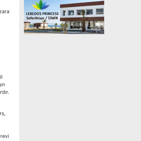
zara
il
ğın
rdır.
rs,
revi