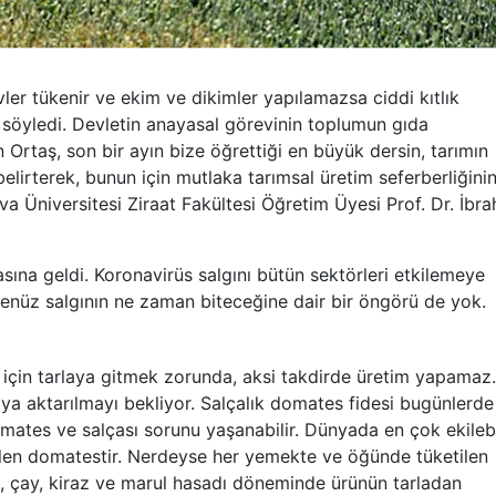
vler tükenir ve ekim ve dikimler yapılamazsa ciddi kıtlık
zi söyledi. Devletin anayasal görevinin toplumun gıda
Ortaş, son bir ayın bize öğrettiği en büyük dersin, tarımın
elirterek, bunun için mutlaka tarımsal üretim seferberliğini
ova Üniversitesi Ziraat Fakültesi Öğretim Üyesi Prof. Dr. İbr
ına geldi. Koronavirüs salgını bütün sektörleri etkilemeye
enüz salgının ne zaman biteceğine dair bir öngörü de yok.
m için tarlaya gitmek zorunda, aksi takdirde üretim yapamaz.
aya aktarılmayı bekliyor. Salçalık domates fidesi bugünlerde
mates ve salçası sorunu yaşanabilir. Dünyada en çok ekileb
ilen domatestir. Nerdeyse her yemekte ve öğünde tüketilen
es, çay, kiraz ve marul hasadı döneminde ürünün tarladan