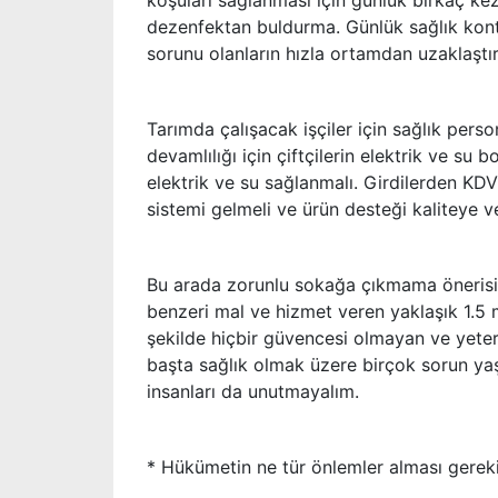
koşuları sağlanması için günlük birkaç k
dezenfektan buldurma. Günlük sağlık kontro
sorunu olanların hızla ortamdan uzaklaştır
Tarımda çalışacak işçiler için sağlık pers
devamlılığı için çiftçilerin elektrik ve su
elektrik ve su sağlanmalı. Girdilerden KD
sistemi gelmeli ve ürün desteği kaliteye v
Bu arada zorunlu sokağa çıkmama önerisi v
benzeri mal ve hizmet veren yaklaşık 1.5 
şekilde hiçbir güvencesi olmayan ve yete
başta sağlık olmak üzere birçok sorun yaşay
insanları da unutmayalım.
* Hükümetin ne tür önlemler alması gereki