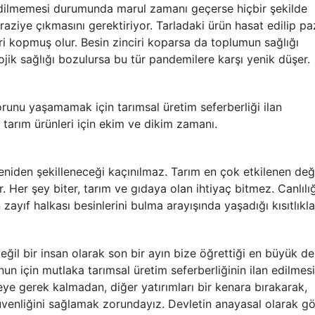
edilmemesi durumunda marul zamanı geçerse hiçbir şekilde
aziye çıkmasını gerektiriyor. Tarladaki ürün hasat edilip pa
i kopmuş olur. Besin zinciri koparsa da toplumun sağlığı
jik sağlığı bozulursa bu tür pandemilere karşı yenik düşer.
sorunu yaşamamak için tarımsal üretim seferberliği ilan
ı tarım ürünleri için ekim ve dikim zamanı.
eniden şekilleneceği kaçınılmaz. Tarım en çok etkilenen değ
 Her şey biter, tarım ve gıdaya olan ihtiyaç bitmez. Canlılı
zayıf halkası besinlerini bulma arayışında yaşadığı kısıtlıkla
eğil bir insan olarak son bir ayın bize öğrettiği en büyük de
unun için mutlaka tarımsal üretim seferberliğinin ilan edilmesi
ye gerek kalmadan, diğer yatırımları bir kenara bırakarak,
venliğini sağlamak zorundayız. Devletin anayasal olarak gö