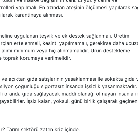
ez tulum ve maske değişim imkânı. El yüz yıkama ve
lleri yapılmalı. En azından ateşinin ölçülmesi yapılarak sa
ılarak karantinaya alınması.
oneline uygulanan teşvik ve ek destek sağlanmalı. Üretim
 borçları ertelenmeli, kesinti yapılmamalı, gerekirse daha ucuz
V alımı minimum veya hiç alınmamalıdır. Ürün destekleme
e toprak korumaya verilmelidir.
e açıktan gıda satışlarının yasaklanması ile sokakta gıda 
milyon çoğunluğu sigortasız insanda işsizlik yaşanmaktadır.
rli oranda gıda sağlayacak maddi olanağı olmayan insanları
abilirler. İşsiz kalan, yoksul, günü birlik çalışarak geçinen
r? Tarım sektörü zaten kriz içinde.