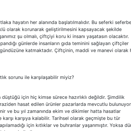
aka hayatın her alanında başlatılmalıdır. Bu seferki seferbe
üklü olarak korunarak geliştirilmesini kapsayacak şekilde
nımız şu olmalı, çiftçiyi koru ki insanı yaşatasın olacaktır.
andığı günlerde insanların gıda teminini sağlayan çiftçiler
 gündüzüne katmaktadır. Çiftçinin, maddi ve manevi olarak 
tlık sorunu ile karşılaşabilir miyiz?
düştüğü için hiç kimse sürece hazırlıklı değildir. Şimdilik
raziden hasat edilen ürünler pazarlarda mevcutlu bulunuyor
ir ve bu yıl zamanında ekim ve dikimler hatta hasatlar
le karşı karşıya kalabilir. Tarihsel olarak geçmişte bu tür
apılamadığı için kıtlıklar ve buhranlar yaşanmıştır. Yoksa dü