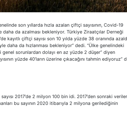
genelinde son yıllarda hızla azalan çiftçi sayısının, Covid-19
kte daha da azalması bekleniyor. Türkiye Ziraatçılar Derneği
e kayıtlı çiftçi sayısı son 10 yılda yüzde 38 oranında azald
iyle daha da hızlanması bekleniyor” dedi. “Ülke genelindeki
ği genel sorunlardan dolayı en az yüzde 2 düşer” diyen
ayısının yüzde 40’ların üzerine çıkacağını tahmin ediyoruz” d
i sayısı 2017’de 2 milyon 100 bin idi. 2017’den sonraki verile
nları bu sayının 2020 itibarıyla 2 milyona gerilediğinin