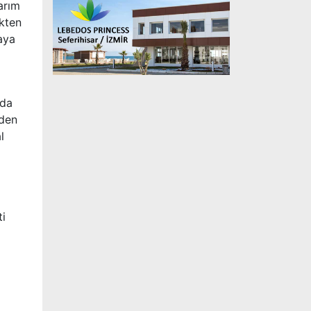
arım
ikten
aya
nda
zden
l
ti