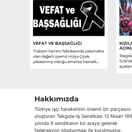
VEFAT VE BAŞSAĞLIĞI
KIZIL
AÇIK
Trabzon Ferrero fabrikasında çalışmakta
Tekgıda
olan değerli üyemiz Hülya Çiçek,
11.00’d
yakalanmış olduğu amansız hastalık
açıklam
sebebiyle hayatını kaybetmiştir.
Merhume’ye Allah’tan rahmet; başta
ailesi olmak üzere yakınlarına,
sevenlerine ve çalışma arkadaşlarına
başsağlığı ve sabır dileriz.
Hakkımızda
Türkiye işçi hareketinin önemli bir parçasını
oluşturan Tekgıda-İş Sendikası 13 Nisan 19
yılında 9 sendikanın bir araya gelerek
federasyon oluşturması ile kurulmuştur.