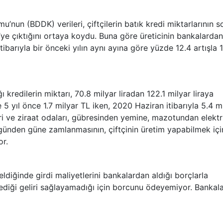
nun (BDDK) verileri, çiftçilerin batık kredi miktarlarının s
’ye çıktığını ortaya koydu. Buna göre üreticinin bankalardan
ibarıyla bir önceki yılın aynı ayına göre yüzde 12.4 artışla 
 kredilerin miktarı, 70.8 milyar liradan 122.1 milyar liraya
e 5 yıl önce 1.7 milyar TL iken, 2020 Haziran itibarıyla 5.4 m
eri ve ziraat odaları, gübresinden yemine, mazotundan elektr
n günden güne zamlanmasının, çiftçinin üretim yapabilmek içi
or.
ldiğinde girdi maliyetlerini bankalardan aldığı borçlarla
tediği geliri sağlayamadığı için borcunu ödeyemiyor. Bankala