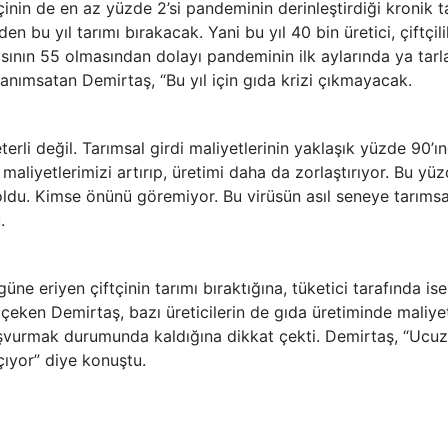
çinin de en az yüzde 2’si pandeminin derinleştirdiği kronik t
den bu yıl tarımı bırakacak. Yani bu yıl 40 bin üretici, çiftçil
asının 55 olmasından dolayı pandeminin ilk aylarında ya tarl
anımsatan Demirtaş, “Bu yıl için gıda krizi çıkmayacak.
terli değil. Tarımsal girdi maliyetlerinin yaklaşık yüzde 90’ı
 maliyetlerimizi artırıp, üretimi daha da zorlaştırıyor. Bu yü
 oldu. Kimse önünü göremiyor. Bu virüsün asıl seneye tarımsa
.
 eriyen çiftçinin tarımı bıraktığına, tüketici tarafında ise
çeken Demirtaş, bazı üreticilerin de gıda üretiminde maliye
başvurmak durumunda kaldığına dikkat çekti. Demirtaş, “Ucuz
çıyor” diye konuştu.