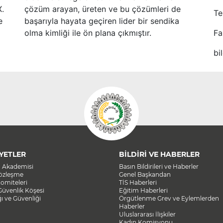
X.
çözüm arayan, üreten ve bu çözümleri de
Te
e
başarıyla hayata geçiren lider bir sendika
olma kimliği ile ön plana çıkmıştır.
Fa
bi
YETLER
BİLDİRİ VE HABERLER
a Akademisi
Basın Bildirileri ve Haberler
Sözleşme
Genel Başkandan
omiteleri
TİS Haberleri
Güvenlik Köşesi
Eğitim Haberleri
ğı ve Güvenliği
Örgütlenme Grev ve Eylemlerden
Haberler
Uluslararası İlişkiler
Kadın Komisyonu