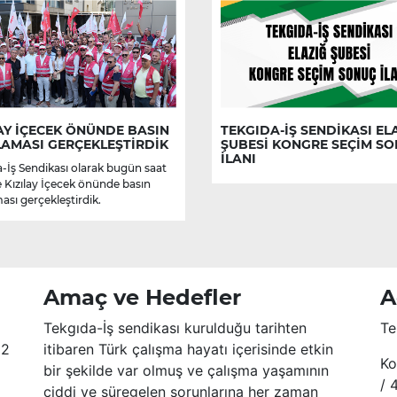
AY İÇECEK ÖNÜNDE BASIN
TEKGIDA-İŞ SENDİKASI EL
LAMASI GERÇEKLEŞTİRDİK
ŞUBESİ KONGRE SEÇİM S
İLANI
-İş Sendikası olarak bugün saat
e Kızılay İçecek önünde basın
ası gerçekleştirdik.
Amaç ve Hedefler
A
Tekgıda-İş sendikası kurulduğu tarihten
Te
52
itibaren Türk çalışma hayatı içerisinde etkin
Ko
bir şekilde var olmuş ve çalışma yaşamının
/ 
ciddi ve süregelen sorunlarına her zaman