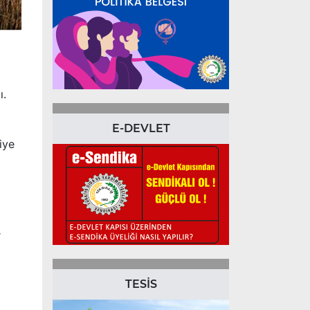
ı.
E-DEVLET
iye
r
TESİS