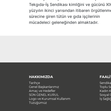
Tekgıda-İş Sendikası kimliğini ve gücünü XI
yüzyılın ikinci yarısından itibaren örgütlenm
sürecine giren tütün ve gıda işçilerinin
mücadeleci geleneğinden almaktadır.
HAKKIMIZDA
FAALİ
Tarihçe
Sendik
Genel Başkanlarımız
Toplu 
Amaç ve Hedefler
Kadın K
SON GENEL KURUL
Sosyal 
Logo ve Kurumsal Kullanım
İş Sağlı
Tüzüğümüz