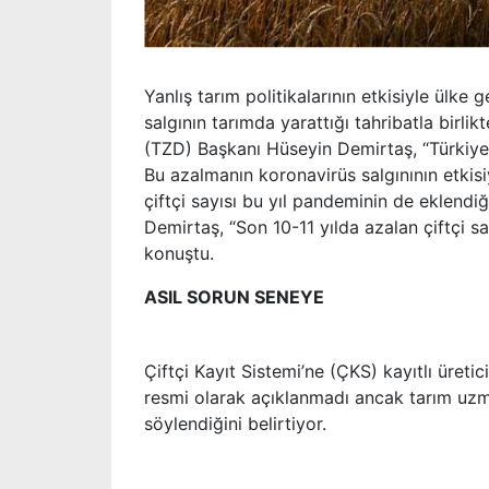
Yanlış tarım politikalarının etkisiyle ülke 
salgının tarımda yarattığı tahribatla birli
(TZD) Başkanı Hüseyin Demirtaş, “Türkiye’d
Bu azalmanın koronavirüs salgınının etkis
çiftçi sayısı bu yıl pandeminin de eklendi
Demirtaş, “Son 10-11 yılda azalan çiftçi s
konuştu.
ASIL SORUN SENEYE
Çiftçi Kayıt Sistemi’ne (ÇKS) kayıtlı üretic
resmi olarak açıklanmadı ancak tarım uzma
söylendiğini belirtiyor.