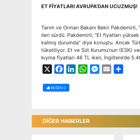
ET FİYATLARI AVRUPA’DAN UCUZMUŞ!
Tarım ve Orman Bakanı Bekir Pakdemirli, Tü
ileri sürdü. Pakdemirli, “Et fiyatları yüks
kalmış durumda” diye konuştu. Ancak Türki
tüketiliyor. Et ve Süt Kurumu’nun (ESK) v
kıyma fiyatları 48 TL iken, İngiltere’de 5
X
Facebook
LinkedIn
WhatsApp
Messenger
Email
Share
BEĞEN
0
DİĞER HABERLER