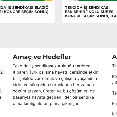
DA-İŞ SENDİKASI ELAZIĞ
TEKGIDA-İŞ SENDİKASI
Sİ KONGRE SEÇİM SONUÇ
ESKİŞEHİR 1 NOLU ŞUBESİ
KONGRE SEÇİM SONUÇ İLA
Amaç ve Hedefler
A
Tekgıda-İş sendikası kurulduğu tarihten
Te
52
itibaren Türk çalışma hayatı içerisinde etkin
Ko
bir şekilde var olmuş ve çalışma yaşamının
/ 
ciddi ve süregelen sorunlarına her zaman
X.
çözüm arayan, üreten ve bu çözümleri de
Te
e
başarıyla hayata geçiren lider bir sendika
olma kimliği ile ön plana çıkmıştır.
Fa
bi