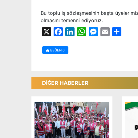
Bu toplu iş sözleşmesinin başta üyelerim
olmasını temenni ediyoruz.
X
Facebook
LinkedIn
WhatsApp
Messenger
Email
Share
BEĞEN
0
DİĞER HABERLER