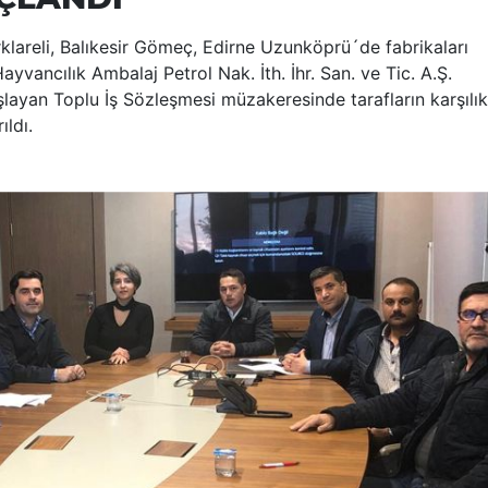
rklareli, Balıkesir Gömeç, Edirne Uzunköprü´de fabrikaları
ayvancılık Ambalaj Petrol Nak. İth. İhr. San. ve Tic. A.Ş.
ayan Toplu İş Sözleşmesi müzakeresinde tarafların karşılık
ıldı.