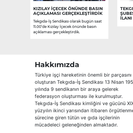
KIZILAY İÇECEK ÖNÜNDE BASIN
TEKGI
AÇIKLAMASI GERÇEKLEŞTİRDİK
ŞUBE
İLANI
Tekgıda-İş Sendikası olarak bugün saat
11.00’de Kızılay İçecek önünde basın
açıklaması gerçekleştirdik.
Hakkımızda
Türkiye işçi hareketinin önemli bir parçasını
oluşturan Tekgıda-İş Sendikası 13 Nisan 19
yılında 9 sendikanın bir araya gelerek
federasyon oluşturması ile kurulmuştur.
Tekgıda-İş Sendikası kimliğini ve gücünü XI
yüzyılın ikinci yarısından itibaren örgütlenm
sürecine giren tütün ve gıda işçilerinin
mücadeleci geleneğinden almaktadır.