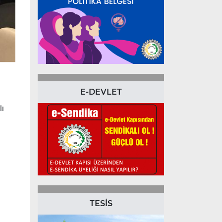
E-DEVLET
lı
TESİS