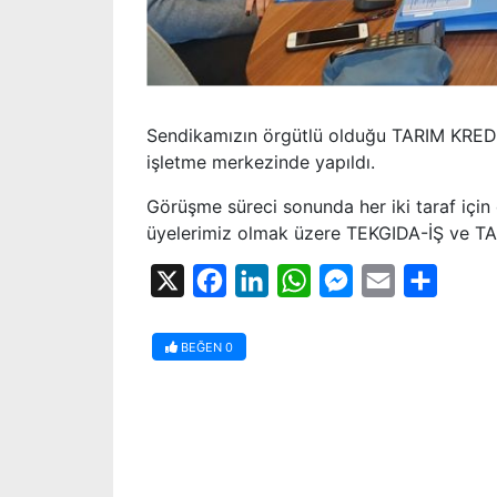
Sendikamızın örgütlü olduğu TARIM KREDİ 
işletme merkezinde yapıldı.
Görüşme süreci sonunda her iki taraf içi
üyelerimiz olmak üzere TEKGIDA-İŞ ve TARI
X
Facebook
LinkedIn
WhatsApp
Messenger
Email
Share
BEĞEN
0