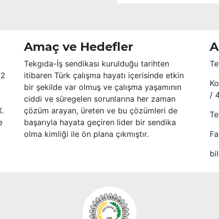
Amaç ve Hedefler
A
Tekgıda-İş sendikası kurulduğu tarihten
Te
52
itibaren Türk çalışma hayatı içerisinde etkin
Ko
bir şekilde var olmuş ve çalışma yaşamının
/ 
ciddi ve süregelen sorunlarına her zaman
X.
çözüm arayan, üreten ve bu çözümleri de
Te
e
başarıyla hayata geçiren lider bir sendika
olma kimliği ile ön plana çıkmıştır.
Fa
bi