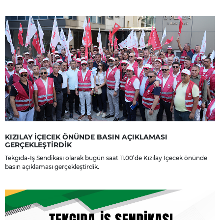
yakınlarına, sevenlerine ve çalışma arkadaşlarına başsağlığı ve sabır
dileriz.
KIZILAY İÇECEK ÖNÜNDE BASIN AÇIKLAMASI
GERÇEKLEŞTİRDİK
Tekgıda-İş Sendikası olarak bugün saat 11.00’de Kızılay İçecek önünde
basın açıklaması gerçekleştirdik.