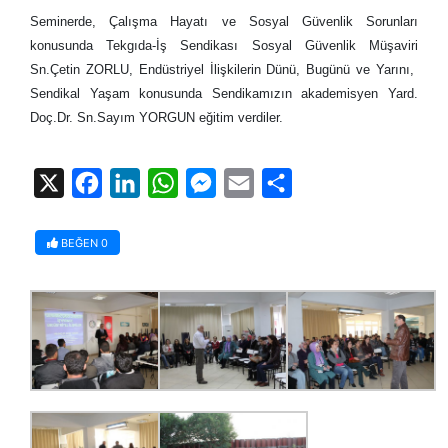
Seminerde, Çalışma Hayatı ve Sosyal Güvenlik Sorunları
konusunda Tekgıda-İş Sendikası Sosyal Güvenlik Müşaviri
Sn.Çetin ZORLU, Endüstriyel İlişkilerin Dünü, Bugünü ve Yarını,
Sendikal Yaşam konusunda Sendikamızın akademisyen Yard.
Doç.Dr. Sn.Sayım YORGUN eğitim verdiler.
X
Facebook
LinkedIn
WhatsApp
Messenger
Email
Share
BEĞEN
0