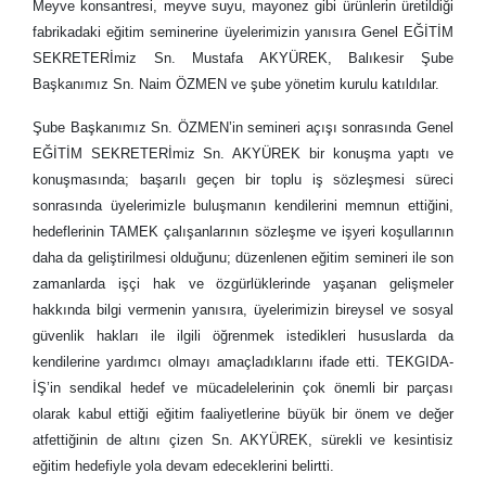
Meyve konsantresi, meyve suyu, mayonez gibi ürünlerin üretildiği
fabrikadaki eğitim seminerine üyelerimizin yanısıra Genel EĞİTİM
SEKRETERİmiz Sn. Mustafa AKYÜREK, Balıkesir Şube
Başkanımız Sn. Naim ÖZMEN ve şube yönetim kurulu katıldılar.
Şube Başkanımız Sn. ÖZMEN’in semineri açışı sonrasında Genel
EĞİTİM SEKRETERİmiz Sn. AKYÜREK bir konuşma yaptı ve
konuşmasında; başarılı geçen bir toplu iş sözleşmesi süreci
sonrasında üyelerimizle buluşmanın kendilerini memnun ettiğini,
hedeflerinin TAMEK çalışanlarının sözleşme ve işyeri koşullarının
daha da geliştirilmesi olduğunu; düzenlenen eğitim semineri ile son
zamanlarda işçi hak ve özgürlüklerinde yaşanan gelişmeler
hakkında bilgi vermenin yanısıra, üyelerimizin bireysel ve sosyal
güvenlik hakları ile ilgili öğrenmek istedikleri hususlarda da
kendilerine yardımcı olmayı amaçladıklarını ifade etti. TEKGIDA-
İŞ’in sendikal hedef ve mücadelelerinin çok önemli bir parçası
olarak kabul ettiği eğitim faaliyetlerine büyük bir önem ve değer
atfettiğinin de altını çizen Sn. AKYÜREK, sürekli ve kesintisiz
eğitim hedefiyle yola devam edeceklerini belirtti.