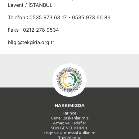
Levent / İSTANBUL
Telefon : 0535 973 63 17 - 0535 973 60 86
Faks : 0212 278 9534
bilgi@tekgida.org.tr
HAKKIMIZDA
Tarihçe
Genel Başkanlarımız
Amaç ve Hedefler
SON GENEL KURUL
Logo ve Kurumsal Kullanım
Tüzüğümüz