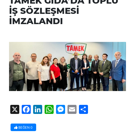
TAMEK GIDA’DA TOPLU
İŞ SÖZLEŞMESİ
İMZALANDI
X
Facebook
LinkedIn
WhatsApp
Messenger
Email
Share
BEĞEN
0