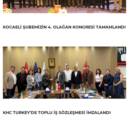
KOCAELİ ŞUBEMİZİN 4. OLAĞAN KONGRESİ TAMAMLANDI
KHC TURKEY‘DE TOPLU İŞ SÖZLEŞMESİ İMZALANDI