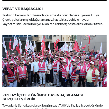
VEFAT VE BAŞSAĞLIĞI
Trabzon Ferrero fabrikasında çalışmakta olan değerli üyemiz Hülya
Çiçek, yakalanmış olduğu amansız hastalık sebebiyle hayatını
kaybetmiştir. Merhume’ye Allah’tan rahmet; başta ailesi olmak üzere
yakınlarına, sevenlerine ve çalışma arkadaşlarına başsağlığı ve sabır
dileriz.
KIZILAY İÇECEK ÖNÜNDE BASIN AÇIKLAMASI
GERÇEKLEŞTİRDİK
Tekgıda-İş Sendikası olarak bugün saat 11.00’de Kızılay İçecek önünde