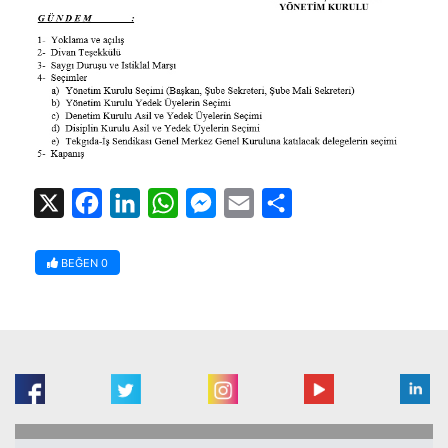
X
Facebook
LinkedIn
WhatsApp
Messenger
Email
Share
BEĞEN
0