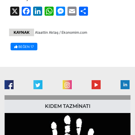
X
Facebook
LinkedIn
WhatsApp
Messenger
Email
Share
KAYNAK
Alaattin Aktaş / Ekonomim.com
BEĞEN
17
KIDEM TAZMİNATI