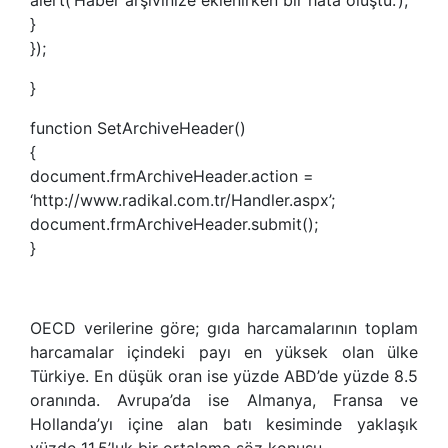
}
});
}
function SetArchiveHeader()
{
document.frmArchiveHeader.action =
‘http://www.radikal.com.tr/Handler.aspx’;
document.frmArchiveHeader.submit();
}
OECD verilerine göre; gıda harcamalarının toplam
harcamalar içindeki payı en yüksek olan ülke
Türkiye. En düşük oran ise yüzde ABD’de yüzde 8.5
oranında. Avrupa’da ise Almanya, Fransa ve
Hollanda’yı içine alan batı kesiminde yaklaşık
yüzde 11.5’luk bir ortalama söz konusu.