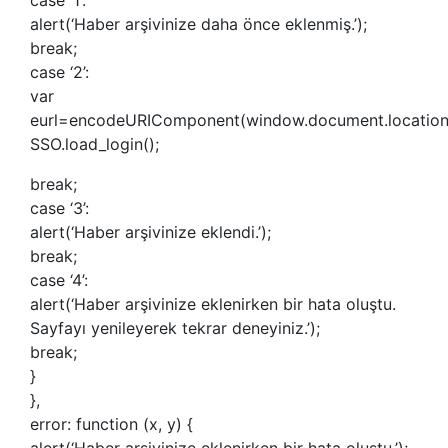
alert(‘Haber arşivinize daha önce eklenmiş.’);
break;
case ‘2’:
var
eurl=encodeURIComponent(window.document.location.hre
SSO.load_login();
break;
case ‘3’:
alert(‘Haber arşivinize eklendi.’);
break;
case ‘4’:
alert(‘Haber arşivinize eklenirken bir hata oluştu.
Sayfayı yenileyerek tekrar deneyiniz.’);
break;
}
},
error: function (x, y) {
alert(‘Haber arşivinize eklenirken bir hata oluştu.’);