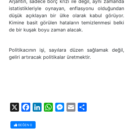
Arjantin, sadece borç krizi ile değil, aynı zamanda
istatistikleriyle oynayan, enflasyonu olduğundan
düşük açıklayan bir ülke olarak kabul görüyor.
Kimine basit görülen hataların temizlenmesi belki
de bir kuşak boyu zaman alacak.
Politikacının işi, sayılara düzen sağlamak değil,
geliri artıracak politikalar üretmektir.
X
Facebook
LinkedIn
WhatsApp
Messenger
Email
Share
BEĞEN
0