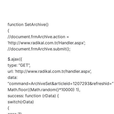
function SetArchive()
{
//document.frmArchive.action =
‘http://www.radikal.com.tr/Handler.aspx’;
//document.frmArchive.submit();
$.ajax({
type: “GET”,
url: ‘http://www.radikal.com.tr/handler.aspx’,
data:
“command=ArchiveSet&articleid=1207293&refreshid=”
Math.floor((Math.random()*10000) 1),
success: function (rData) {
switch(rData)
{
case ‘1’: