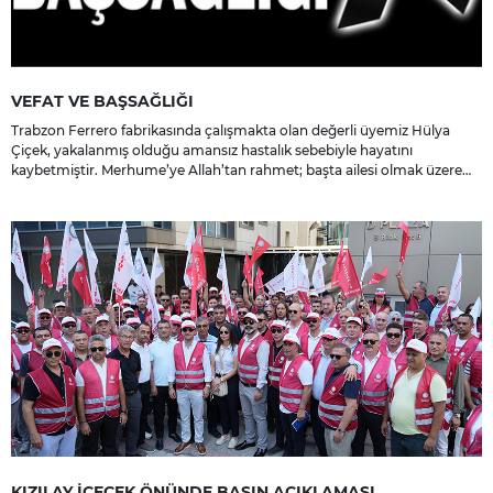
VEFAT VE BAŞSAĞLIĞI
Trabzon Ferrero fabrikasında çalışmakta olan değerli üyemiz Hülya
Çiçek, yakalanmış olduğu amansız hastalık sebebiyle hayatını
kaybetmiştir. Merhume’ye Allah’tan rahmet; başta ailesi olmak üzere
yakınlarına, sevenlerine ve çalışma arkadaşlarına başsağlığı ve sabır
dileriz.
KIZILAY İÇECEK ÖNÜNDE BASIN AÇIKLAMASI