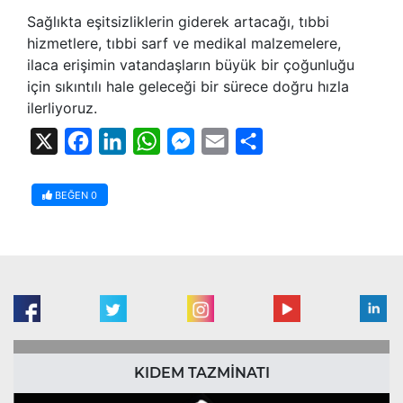
Sağlıkta eşitsizliklerin giderek artacağı, tıbbi
hizmetlere, tıbbi sarf ve medikal malzemelere,
ilaca erişimin vatandaşların büyük bir çoğunluğu
için sıkıntılı hale geleceği bir sürece doğru hızla
ilerliyoruz.
X
Facebook
LinkedIn
WhatsApp
Messenger
Email
Share
BEĞEN
0
KIDEM TAZMİNATI