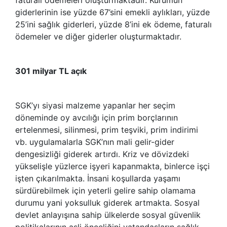
giderlerinin ise yüzde 67’sini emekli aylıkları, yüzde
25’ini sağlık giderleri, yüzde 8’ini ek ödeme, faturalı
ödemeler ve diğer giderler oluşturmaktadır.
301 milyar TL açık
SGK’yı siyasi malzeme yapanlar her seçim
döneminde oy avcılığı için prim borçlarının
ertelenmesi, silinmesi, prim teşviki, prim indirimi
vb. uygulamalarla SGK’nın mali gelir-gider
dengesizliği giderek artırdı. Kriz ve dövizdeki
yükselişle yüzlerce işyeri kapanmakta, binlerce işçi
işten çıkarılmakta. İnsani koşullarda yaşamı
sürdürebilmek için yeterli gelire sahip olamama
durumu yani yoksulluk giderek artmakta. Sosyal
devlet anlayışına sahip ülkelerde sosyal güvenlik
politikalarının asli önceliğini vatandaşların sağlık