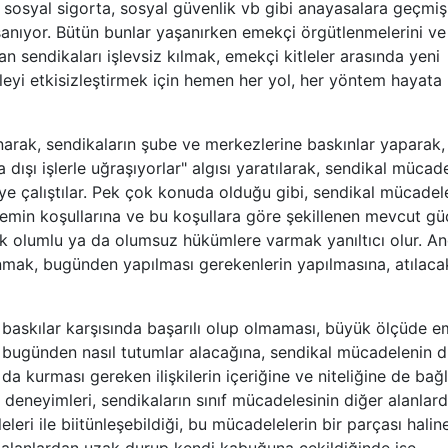
ı, sosyal sigorta, sosyal güvenlik vb gibi anayasalara geçmiş
anıyor. Bütün bunlar yaşanırken emekçi örgütlenmelerini ve
an sendikaları işlevsiz kılmak, emekçi kitleler arasında yeni
yi etkisizleştirmek için hemen her yol, her yöntem hayata
anarak, sendikaların şube ve merkezlerine baskınlar yaparak,
 dışı işlerle uğraşıyorlar" algısı yaratılarak, sendikal mücad
eye çalıştılar. Pek çok konuda olduğu gibi, sendikal mücadel
emin koşullarına ve bu koşullara göre şekillenen mevcut gü
ak olumlu ya da olumsuz hükümlere varmak yanıltıcı olur. A
mak, bugünden yapılması gerekenlerin yapılmasına, atılaca
 baskılar karşısında başarılı olup olmaması, büyük ölçüde 
 bugünden nasıl tutumlar alacağına, sendikal mücadelenin d
a kurması gereken ilişkilerin içeriğine ve niteliğine de bağl
eneyimleri, sendikaların sınıf mücadelesinin diğer alanlar
leri ile biitünleşebildiği, bu mücadelelerin bir parçası halin