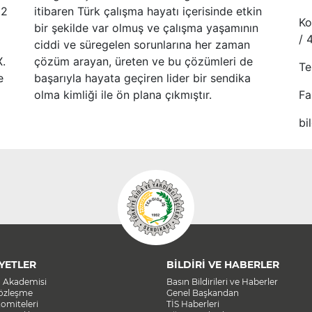
52
itibaren Türk çalışma hayatı içerisinde etkin
Ko
bir şekilde var olmuş ve çalışma yaşamının
/ 
ciddi ve süregelen sorunlarına her zaman
X.
çözüm arayan, üreten ve bu çözümleri de
Te
e
başarıyla hayata geçiren lider bir sendika
olma kimliği ile ön plana çıkmıştır.
Fa
bi
YETLER
BİLDİRİ VE HABERLER
a Akademisi
Basın Bildirileri ve Haberler
Sözleşme
Genel Başkandan
omiteleri
TİS Haberleri