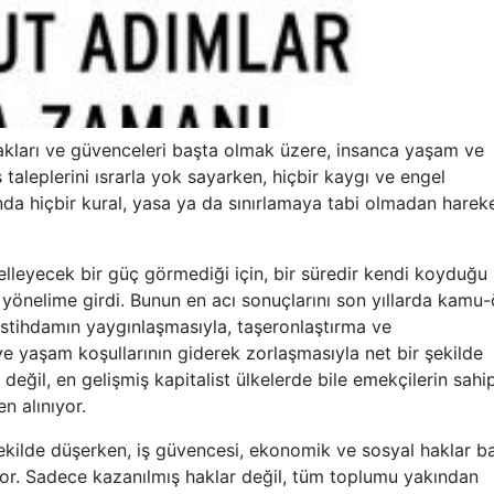
kları ve güvenceleri başta olmak üzere, insanca yaşam ve
ş taleplerini ısrarla yok sayarken, hiçbir kaygı ve engel
nda hiçbir kural, yasa ya da sınırlamaya tabi olmadan harek
gelleyecek bir güç görmediği için, bir süredir kendi koyduğu
ir yönelime girdi. Bunun en acı sonuçlarını son yıllarda kamu-
stihdamın yaygınlaşmasıyla, taşeronlaştırma ve
 ve yaşam koşullarının giderek zorlaşmasıyla net bir şekilde
değil, en gelişmiş kapitalist ülkelerde bile emekçilerin sahi
n alınıyor.
r şekilde düşerken, iş güvencesi, ekonomik ve sosyal haklar b
yor. Sadece kazanılmış haklar değil, tüm toplumu yakından