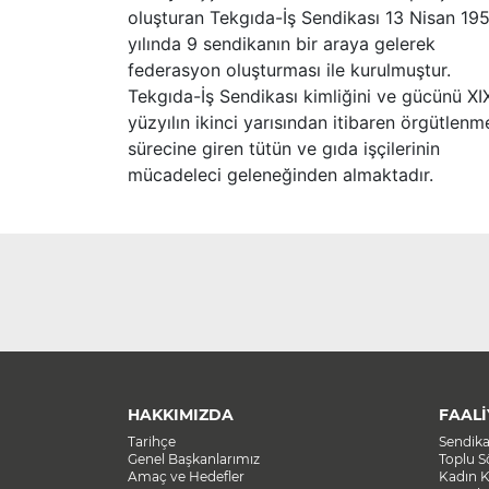
oluşturan Tekgıda-İş Sendikası 13 Nisan 19
yılında 9 sendikanın bir araya gelerek
federasyon oluşturması ile kurulmuştur.
Tekgıda-İş Sendikası kimliğini ve gücünü XI
yüzyılın ikinci yarısından itibaren örgütlenm
sürecine giren tütün ve gıda işçilerinin
mücadeleci geleneğinden almaktadır.
HAKKIMIZDA
FAALİ
Tarihçe
Sendik
Genel Başkanlarımız
Toplu 
Amaç ve Hedefler
Kadın K