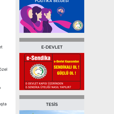
et
E-DEVLET
özel
p
aşta
TESİS