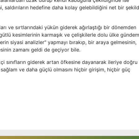
bu alanlardan uzak durup kendi kabuğuna çekildiğinde ise
i, saldırıların hedefine daha kolay gelebildiğini net bir şekil
arı ve sırtlarındaki yükün giderek ağırlaştığı bir dönemden
tlü kesimlerinin karmaşık ve çelişkilerle dolu ülke gündem
rin siyasi analizler" yapmayı bırakıp, bir araya gelmesinin,
inin zamanı geldi de geçiyor bile.
çi sınıfların giderek artan öfkesine dayanarak ileriye doğru 
 sağlam ve daha güçlü olmasını hiçbir girişim, hiçbir güç