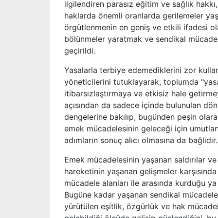
ilgilendiren parasız eğitim ve sağlık hakk
haklarda önemli oranlarda gerilemeler yaş
örgütlenmenin en geniş ve etkili ifadesi ol
bölünmeler yaratmak ve sendikal mücadele
geçirildi.
Yasalarla terbiye edemediklerini zor kull
yöneticilerini tutuklayarak, toplumda "yasa
itibarsızlaştırmaya ve etkisiz hale getirm
açısından da sadece içinde bulunulan dön
dengelerine bakılıp, bugünden peşin olar
emek mücadelesinin geleceği için umutlan
adımların sonuç alıcı olmasına da bağlıdır.
Emek mücadelesinin yaşanan saldırılar ve
hareketinin yaşanan gelişmeler karşısında
mücadele alanları ile arasında kurduğu ya d
Bugüne kadar yaşanan sendikal mücadele d
yürütülen eşitlik, özgürlük ve hak mücadele