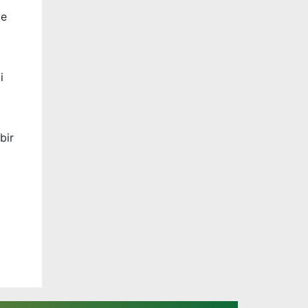
de
i
bir