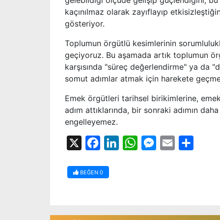
gelebildiği ölçüde gelişip güçlendiğini, 
kaçınılmaz olarak zayıflayıp etkisizleştiğin
gösteriyor.
Toplumun örgütlü kesimlerinin sorumlulukl
geçiyoruz. Bu aşamada artık toplumun örgü
karşısında "süreç değerlendirme" ya da "de
somut adımlar atmak için harekete geçmes
Emek örgütleri tarihsel birikimlerine, emek
adım attıklarında, bir sonraki adımın daha
engelleyemez.
X
Facebook
LinkedIn
WhatsApp
Messenger
Email
Share
BEĞEN
0