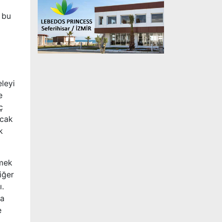
 bu
eleyi
e
ç
ncak
k
emek
iğer
ı.
da
e