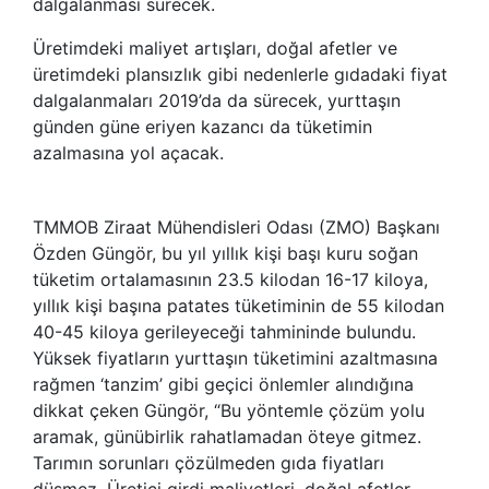
dalgalanması sürecek.
Üretimdeki maliyet artışları, doğal afetler ve
üretimdeki plansızlık gibi nedenlerle gıdadaki fiyat
dalgalanmaları 2019’da da sürecek, yurttaşın
günden güne eriyen kazancı da tüketimin
azalmasına yol açacak.
TMMOB Ziraat Mühendisleri Odası (ZMO) Başkanı
Özden Güngör, bu yıl yıllık kişi başı kuru soğan
tüketim ortalamasının 23.5 kilodan 16-17 kiloya,
yıllık kişi başına patates tüketiminin de 55 kilodan
40-45 kiloya gerileyeceği tahmininde bulundu.
Yüksek fiyatların yurttaşın tüketimini azaltmasına
rağmen ‘tanzim’ gibi geçici önlemler alındığına
dikkat çeken Güngör, “Bu yöntemle çözüm yolu
aramak, günübirlik rahatlamadan öteye gitmez.
Tarımın sorunları çözülmeden gıda fiyatları
düşmez. Üretici girdi maliyetleri, doğal afetler,