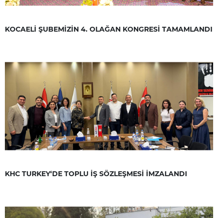
KOCAELİ ŞUBEMİZİN 4. OLAĞAN KONGRESİ TAMAMLANDI
KHC TURKEY‘DE TOPLU İŞ SÖZLEŞMESİ İMZALANDI