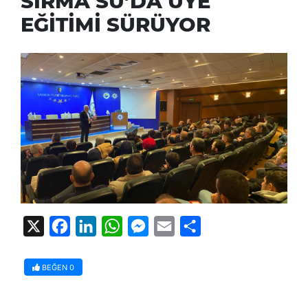
SIRMA SU’DA ÜYE
EĞİTİMİ SÜRÜYOR
X
Facebook
LinkedIn
WhatsApp
Messenger
Email
Share
BEĞEN
0