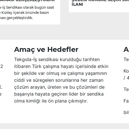
İLANI
-İş Sendikası olarak bugün saat
e Kızılay İçecek önünde basın
ası gerçekleştirdik.
Amaç ve Hedefler
A
Tekgıda-İş sendikası kurulduğu tarihten
Te
52
itibaren Türk çalışma hayatı içerisinde etkin
Ko
bir şekilde var olmuş ve çalışma yaşamının
/ 
ciddi ve süregelen sorunlarına her zaman
X.
çözüm arayan, üreten ve bu çözümleri de
Te
e
başarıyla hayata geçiren lider bir sendika
olma kimliği ile ön plana çıkmıştır.
Fa
bi