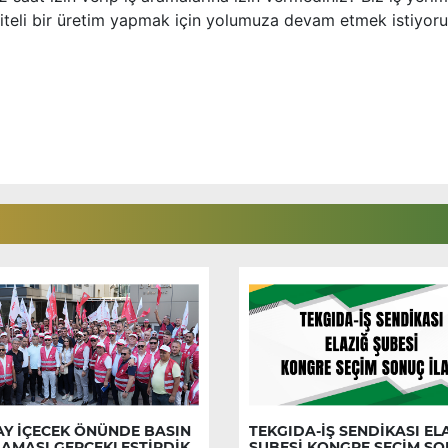
liteli bir üretim yapmak için yolumuza devam etmek istiyoru
AY İÇECEK ÖNÜNDE BASIN
TEKGIDA-İŞ SENDİKASI EL
LAMASI GERÇEKLEŞTİRDİK
ŞUBESİ KONGRE SEÇİM S