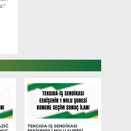
z."
AZIĞ
TEKGIDA-İŞ SENDİKASI
ONUÇ
ESKİŞEHİR 1 NOLU ŞUBESİ