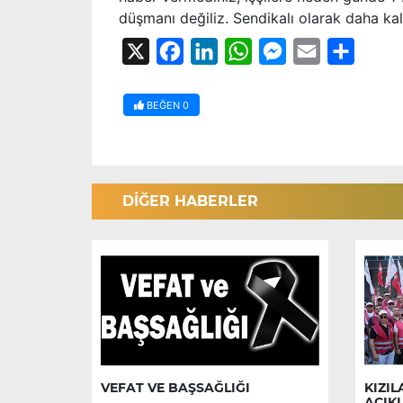
düşmanı değiliz. Sendikalı olarak daha ka
X
Facebook
LinkedIn
WhatsApp
Messenger
Email
Share
BEĞEN
0
DİĞER HABERLER
VEFAT VE BAŞSAĞLIĞI
KIZIL
AÇIK