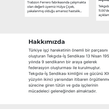
Trabzon Ferrero fabrikasında çalışmakta
Tekgıda
olan değerli üyemiz Hülya Çiçek,
11.00’d
yakalanmış olduğu amansız hastalık
açıklam
sebebiyle hayatını kaybetmiştir.
Merhume’ye Allah’tan rahmet; başta
ailesi olmak üzere yakınlarına,
sevenlerine ve çalışma arkadaşlarına
başsağlığı ve sabır dileriz.
Hakkımızda
Türkiye işçi hareketinin önemli bir parçasını
oluşturan Tekgıda-İş Sendikası 13 Nisan 19
yılında 9 sendikanın bir araya gelerek
federasyon oluşturması ile kurulmuştur.
Tekgıda-İş Sendikası kimliğini ve gücünü XI
yüzyılın ikinci yarısından itibaren örgütlenm
sürecine giren tütün ve gıda işçilerinin
mücadeleci geleneğinden almaktadır.