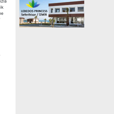
ızla
ik
me
"
e