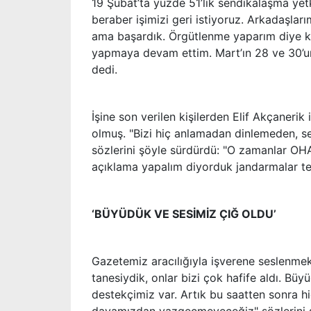
19 Şubat’ta yüzde 51’lik sendikalaşma yetki
beraber işimizi geri istiyoruz. Arkadaşları
ama başardık. Örgütlenme yaparım diye ko
yapmaya devam ettim. Mart’ın 28 ve 30’u
dedi.
İşine son verilen kişilerden Elif Akçanerik
olmuş. "Bizi hiç anlamadan dinlemeden, se
sözlerini şöyle sürdürdü: "O zamanlar OHA
açıklama yapalım diyorduk jandarmalar te
‘BÜYÜDÜK VE SESİMİZ ÇIĞ OLDU’
Gazetemiz aracılığıyla işverene seslenmek 
tanesiydik, onlar bizi çok hafife aldı. B
destekçimiz var. Artık bu saatten sonra h