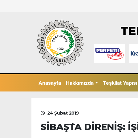
TE
Anasayfa
Hakkımızda
Teşkilat Yapısı
24 Şubat 2019
SİBAŞ´TA DİRENİŞ: İ