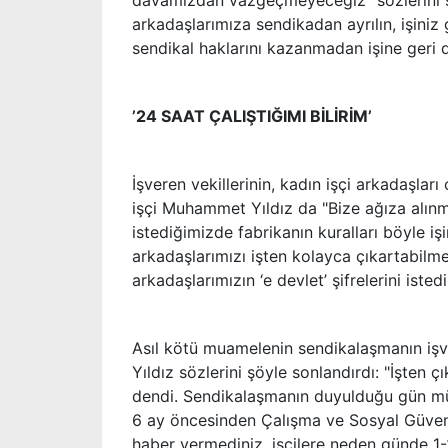
davamızdan vazgeçmeyeceğiz" sözlerini ş
arkadaşlarımıza sendikadan ayrılın, işiniz
sendikal haklarını kazanmadan işine ger
’24 SAAT ÇALIŞTIĞIMI BİLİRİM’
İşveren vekillerinin, kadın işçi arkadaşları
işçi Muhammet Yıldız da "Bize ağıza alınm
istediğimizde fabrikanın kuralları böyle işi
arkadaşlarımızı işten kolayca çıkartabilmek
arkadaşlarımızın ‘e devlet’ şifrelerini iste
Asıl kötü muamelenin sendikalaşmanın işv
Yıldız sözlerini şöyle sonlandırdı: "İşte
dendi. Sendikalaşmanın duyulduğu gün mü
6 ay öncesinden Çalışma ve Sosyal Güvenl
haber vermediniz, işçilere neden günde 1-2