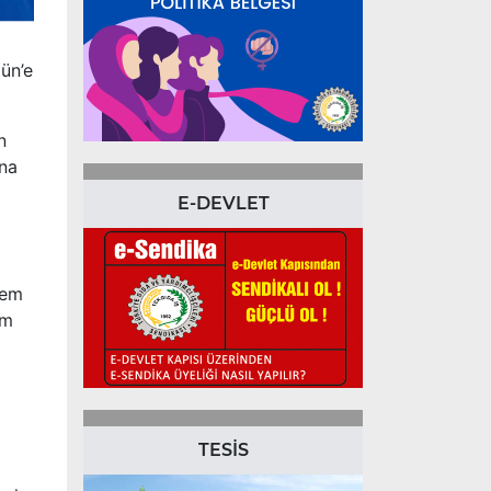
gün’e
n
’na
E-DEVLET
dem
ım
TESİS