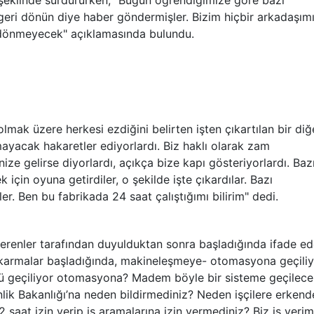
eklinde sürdürürken, "Bugün öğrendiğimize göre bazı
 geri dönün diye haber göndermişler. Bizim hiçbir arkadaşım
i dönmeyecek" açıklamasında bulundu.
 olmak üzere herkesi ezdiğini belirten işten çıkartılan bir diğ
ayacak hakaretler ediyorlardı. Biz haklı olarak zam
nize gelirse diyorlardı, açıkça bize kapı gösteriyorlardı. Baz
 için oyuna getirdiler, o şekilde işte çıkardılar. Bazı
diler. Ben bu fabrikada 24 saat çalıştığımı bilirim" dedi.
erenler tarafından duyulduktan sonra başladığında ifade e
n çıkarmalar başladığında, makineleşmeye- otomasyona geçili
 geçiliyor otomasyona? Madem böyle bir sisteme geçilece
ik Bakanlığı’na neden bildirmediniz? Neden işçilere erkend
 saat izin verip iş aramalarına izin vermediniz? Biz iş yerim