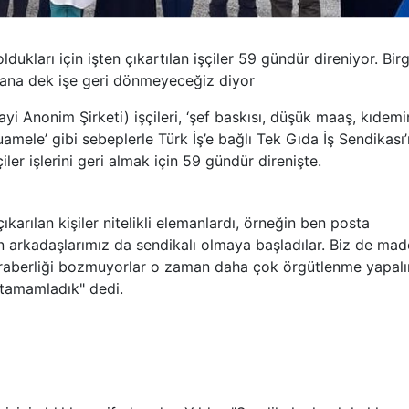
dukları için işten çıkartılan işçiler 59 gündür direniyor. Bir
anana dek işe geri dönmeyeceğiz diyor
i Anonim Şirketi) işçileri, ‘şef baskısı, düşük maaş, kıdemi
ele’ gibi sebeplerle Türk İş’e bağlı Tek Gıda İş Sendikası
çiler işlerini geri almak için 59 gündür direnişte.
 çıkarılan kişiler nitelikli elemanlardı, örneğin ben posta
n arkadaşlarımız da sendikalı olmaya başladılar. Biz de ma
beraberliği bozmuyorlar o zaman daha çok örgütlenme yapal
 tamamladık" dedi.