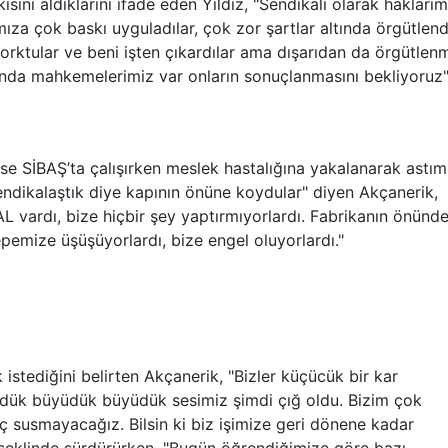
sini aldıklarını ifade eden Yıldız, "Sendikalı olarak haklarım
mıza çok baskı uyguladılar, çok zor şartlar altında örgütlend
rktular ve beni işten çıkardılar ama dışarıdan da örgütlen
nda mahkemelerimiz var onların sonuçlanmasını bekliyoruz
 ise SİBAŞ’ta çalışırken meslek hastalığına yakalanarak astım
ndikalaştık diye kapının önüne koydular" diyen Akçanerik,
L vardı, bize hiçbir şey yaptırmıyorlardı. Fabrikanın önünd
pemize üşüşüyorlardı, bize engel oluyorlardı."
istediğini belirten Akçanerik, "Bizler küçücük bir kar
üyüdük büyüdük büyüdük sesimiz şimdi çığ oldu. Bizim çok
iç susmayacağız. Bilsin ki biz işimize geri dönene kadar