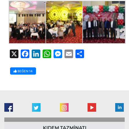
X
Facebook
LinkedIn
WhatsApp
Messenger
Email
Share
BEĞEN
14
KIDEM TAZMİNATI