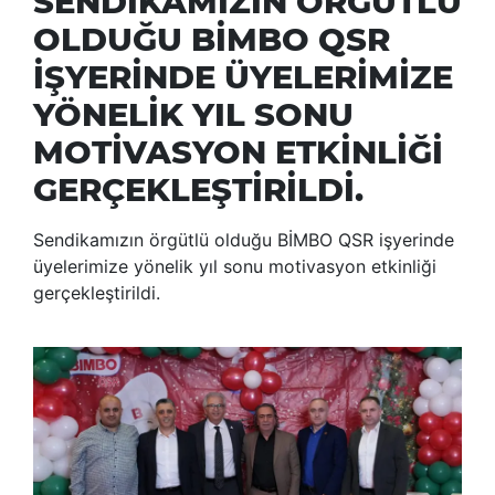
SENDİKAMIZIN ÖRGÜTLÜ
OLDUĞU BİMBO QSR
İŞYERİNDE ÜYELERİMİZE
YÖNELİK YIL SONU
MOTİVASYON ETKİNLİĞİ
GERÇEKLEŞTİRİLDİ.
Sendikamızın örgütlü olduğu BİMBO QSR işyerinde
üyelerimize yönelik yıl sonu motivasyon etkinliği
gerçekleştirildi.