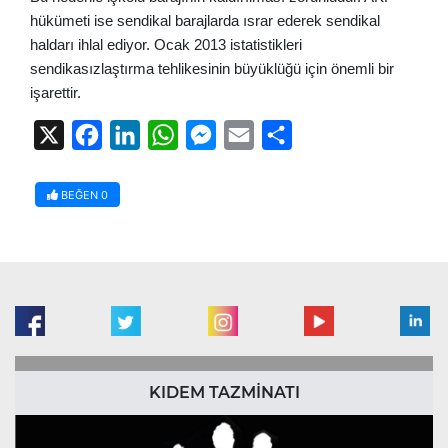
hükümeti ise sendikal barajlarda ısrar ederek sendikal
haldarı ihlal ediyor. Ocak 2013 istatistikleri
sendikasızlaştırma tehlikesinin büyüklüğü için önemli bir
işarettir.
X
Facebook
LinkedIn
WhatsApp
Messenger
Email
Share
BEĞEN
0
KIDEM TAZMİNATI