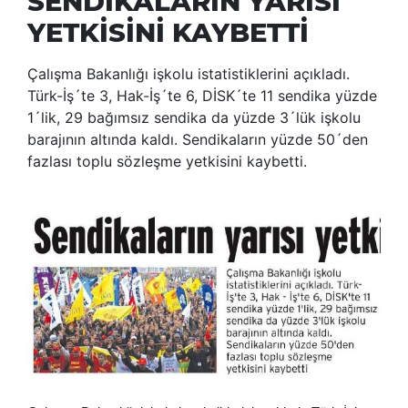
SENDİKALARIN YARISI
YETKİSİNİ KAYBETTİ
Çalışma Bakanlığı işkolu istatistiklerini açıkladı.
Türk-İş´te 3, Hak-İş´te 6, DİSK´te 11 sendika yüzde
1´lik, 29 bağımsız sendika da yüzde 3´lük işkolu
barajının altında kaldı. Sendikaların yüzde 50´den
fazlası toplu sözleşme yetkisini kaybetti.