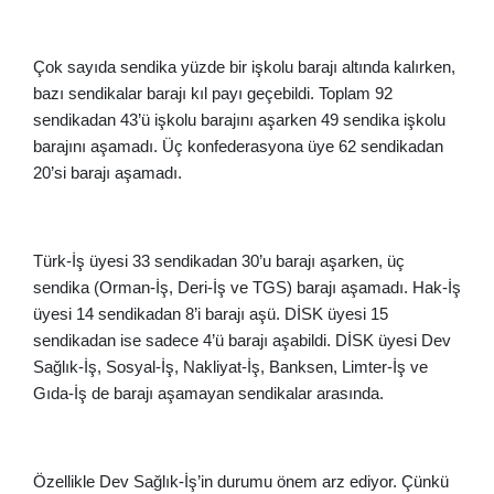
Çok sayıda sendika yüzde bir işkolu barajı altında kalırken,
bazı sendikalar barajı kıl payı geçebildi. Toplam 92
sendikadan 43’ü işkolu barajını aşarken 49 sendika işkolu
barajını aşamadı. Üç konfederasyona üye 62 sendikadan
20’si barajı aşamadı.
Türk-İş üyesi 33 sendikadan 30’u barajı aşarken, üç
sendika (Orman-İş, Deri-İş ve TGS) barajı aşamadı. Hak-İş
üyesi 14 sendikadan 8’i barajı aşü. DİSK üyesi 15
sendikadan ise sadece 4’ü barajı aşabildi. DİSK üyesi Dev
Sağlık-İş, Sosyal-İş, Nakliyat-İş, Banksen, Limter-İş ve
Gıda-İş de barajı aşamayan sendikalar arasında.
Özellikle Dev Sağlık-İş’in durumu önem arz ediyor. Çünkü