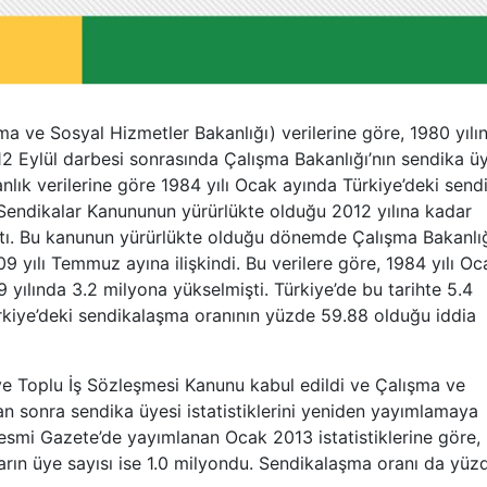
a ve Sosyal Hizmetler Bakanlığı) verilerine göre, 1980 yılı
12 Eylül darbesi sonrasında Çalışma Bakanlığı’nın sendika ü
nlık verilerine göre 1984 yılı Ocak ayında Türkiye’deki send
ı Sendikalar Kanununun yürürlükte olduğu 2012 yılına kadar
arttı. Bu kanunun yürürlükte olduğu dönemde Çalışma Bakanlı
9 yılı Temmuz ayına ilişkindi. Bu verilere göre, 1984 yılı Oc
 yılında 3.2 milyona yükselmişti. Türkiye’de bu tarihte 5.4
Türkiye’deki sendikalaşma oranının yüzde 59.88 olduğu iddia
ve Toplu İş Sözleşmesi Kanunu kabul edildi ve Çalışma ve
dan sonra sendika üyesi istatistiklerini yeniden yayımlamaya
Resmi Gazete’de yayımlanan Ocak 2013 istatistiklerine göre,
ların üye sayısı ise 1.0 milyondu. Sendikalaşma oranı da yüz