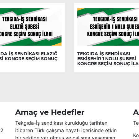
DA-İŞ SENDİKASI ELAZIĞ
TEKGIDA-İŞ SENDİKASI
Sİ KONGRE SEÇİM SONUÇ
ESKİŞEHİR 1 NOLU ŞUBESİ
KONGRE SEÇİM SONUÇ İLA
Amaç ve Hedefler
A
Tekgıda-İş sendikası kurulduğu tarihten
Te
52
itibaren Türk çalışma hayatı içerisinde etkin
Ko
bir şekilde var olmuş ve çalışma yaşamının