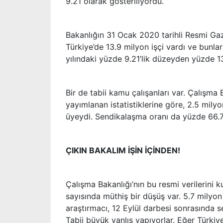
9.21 olarak gösteriliyordu.
Bakanlığın 31 Ocak 2020 tarihli Resmi Gaz
Türkiye’de 13.9 milyon işçi vardı ve bunl
yılındaki yüzde 9.21’lik düzeyden yüzde 1
Bir de tabii kamu çalışanları var. Çalışma
yayımlanan istatistiklerine göre, 2.5 mily
üyeydi. Sendikalaşma oranı da yüzde 66.
ÇIKIN BAKALIM İŞİN İÇİNDEN!
Çalışma Bakanlığı’nın bu resmi verilerini k
sayısında müthiş bir düşüş var. 5.7 milyon
araştırmacı, 12 Eylül darbesi sonrasında s
Tabii büyük yanlış yapıyorlar. Eğer Türki