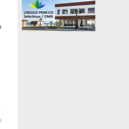
3
e
.