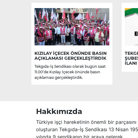
KIZILAY İÇECEK ÖNÜNDE BASIN
TEKGI
AÇIKLAMASI GERÇEKLEŞTİRDİK
ŞUBE
İLANI
Tekgıda-İş Sendikası olarak bugün saat
11.00’de Kızılay İçecek önünde basın
açıklaması gerçekleştirdik.
Hakkımızda
Türkiye işçi hareketinin önemli bir parçasını
oluşturan Tekgıda-İş Sendikası 13 Nisan 19
yılında 9 sendikanın bir araya gelerek