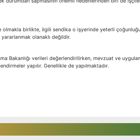
çek durumdan sapmasının önemli nedenlerinden biri de işçile
 olmakla birlikte, ilgili sendika o işyerinde yeterli çoğunluğ
yararlanmak olanaklı değildir.
lışma Bakanlığı verileri değerlendirilirken, mevzuat ve uygul
ndirmeler yapılır. Genellikle de yapılmaktadır.