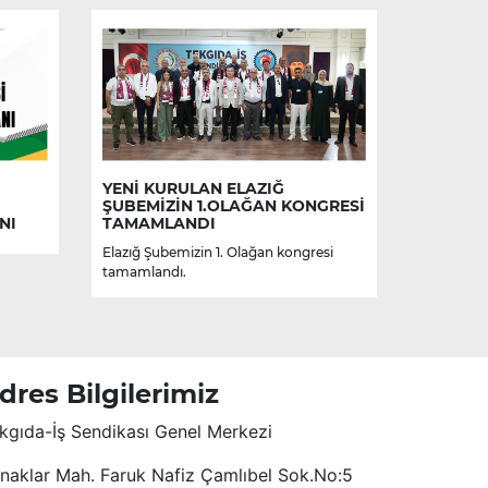
YENİ KURULAN ELAZIĞ
ŞUBEMİZİN 1.OLAĞAN KONGRESİ
NI
TAMAMLANDI
Elazığ Şubemizin 1. Olağan kongresi
tamamlandı.
dres Bilgilerimiz
kgıda-İş Sendikası Genel Merkezi
naklar Mah. Faruk Nafiz Çamlıbel Sok.No:5