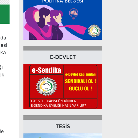
nda
yesi
ika
E-DEVLET
ğı
ak
TESİS
de