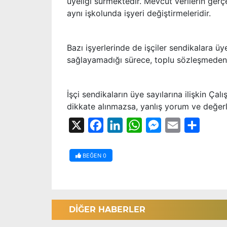
üyeliği sürmektedir. Mevcut verilerin ger
aynı işkolunda işyeri değiştirmeleridir.
Bazı işyerlerinde de işçiler sendikalara üye
sağlayamadığı sürece, toplu sözleşmeden 
İşçi sendikaların üye sayılarına ilişkin Ça
dikkate alınmazsa, yanlış yorum ve değerle
X
Facebook
LinkedIn
WhatsApp
Messenger
Email
Share
BEĞEN
0
DİĞER HABERLER