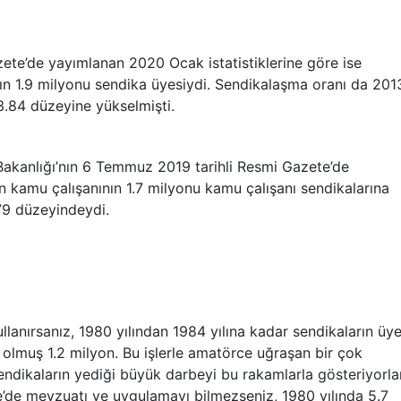
ete’de yayımlanan 2020 Ocak istatistiklerine göre ise
arın 1.9 milyonu sendika üyesiydi. Sendikalaşma oranı da 201
3.84 düzeyine yükselmişti.
 Bakanlığı’nın 6 Temmuz 2019 tarihli Resmi Gazete’de
on kamu çalışanının 1.7 milyonu kamu çalışanı sendikalarına
79 düzeyindeydi.
ullanırsanız, 1980 yılından 1984 yılına kadar sendikaların üy
 olmuş 1.2 milyon. Bu işlerle amatörce uğraşan bir çok
endikaların yediği büyük darbeyi bu rakamlarla gösteriyorlar
ye’de mevzuatı ve uygulamayı bilmezseniz, 1980 yılında 5.7