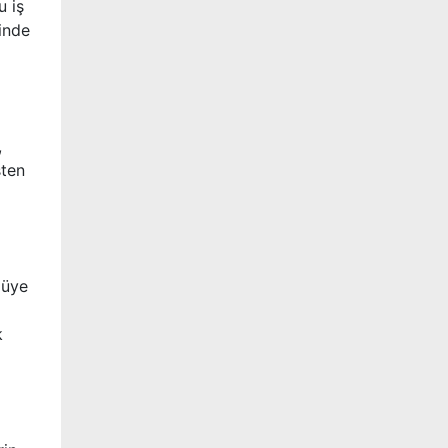
u iş
sinde
,
şten
 üye
k