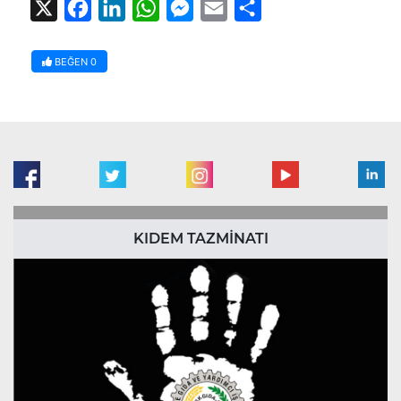
X
Facebook
LinkedIn
WhatsApp
Messenger
Email
Share
BEĞEN
0
KIDEM TAZMİNATI