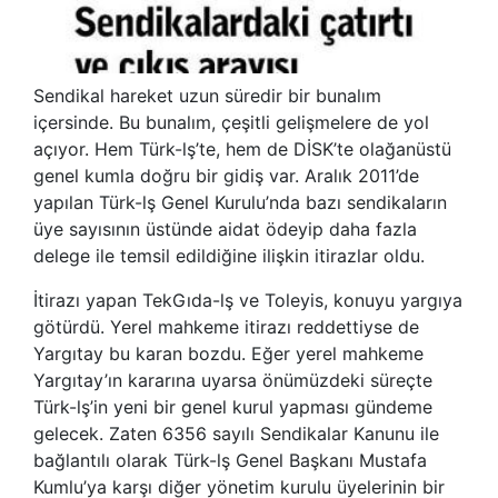
Sendikal hareket uzun süredir bir bunalım
içersinde. Bu bunalım, çeşitli gelişmelere de yol
açıyor. Hem Türk-lş’te, hem de DİSK’te olağanüstü
genel kumla doğru bir gidiş var. Aralık 2011’de
yapılan Türk-lş Genel Kurulu’nda bazı sendikaların
üye sayısının üstünde aidat ödeyip daha fazla
delege ile temsil edildiğine ilişkin itirazlar oldu.
İtirazı yapan TekGıda-lş ve Toleyis, konuyu yargıya
götürdü. Yerel mahkeme itirazı reddettiyse de
Yargıtay bu karan bozdu. Eğer yerel mahkeme
Yargıtay’ın kararına uyarsa önümüzdeki süreçte
Türk-lş’in yeni bir genel kurul yapması gündeme
gelecek. Zaten 6356 sayılı Sendikalar Kanunu ile
bağlantılı olarak Türk-lş Genel Başkanı Mustafa
Kumlu’ya karşı diğer yönetim kurulu üyelerinin bir