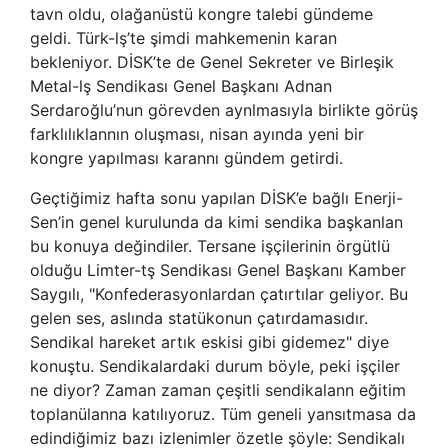
tavn oldu, olağanüstü kongre talebi gündeme
geldi. Türk-lş’te şimdi mahkemenin karan
bekleniyor. DİSK’te de Genel Sekreter ve Birleşik
Metal-lş Sendikası Genel Başkanı Adnan
Serdaroğlu’nun görevden aynlmasıyla birlikte görüş
farklılıklannın oluşması, nisan ayında yeni bir
kongre yapılması karannı gündem getirdi.
Geçtiğimiz hafta sonu yapılan DİSK’e bağlı Enerji-
Sen’in genel kurulunda da kimi sendika başkanlan
bu konuya değindiler. Tersane işçilerinin örgütlü
olduğu Limter-tş Sendikası Genel Başkanı Kamber
Saygılı, "Konfederasyonlardan çatırtılar geliyor. Bu
gelen ses, aslında statükonun çatırdamasıdır.
Sendikal hareket artık eskisi gibi gidemez" diye
konuştu. Sendikalardaki durum böyle, peki işçiler
ne diyor? Zaman zaman çeşitli sendikalann eğitim
toplanülanna katılıyoruz. Tüm geneli yansıtmasa da
edindiğimiz bazı izlenimler özetle şöyle: Sendikalı