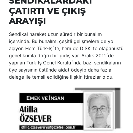
SENDİKALARDAKİ
ÇATIRTI VE ÇIKIŞ
ARAYIŞI
Sendikal hareket uzun süredir bir bunalım
içersinde. Bu bunalım, çeşitli gelişmelere de yol
açıyor. Hem Türk-lş´te, hem de DİSK´te olağanüstü
genel kumla doğru bir gidiş var. Aralık 2011´de
yapılan Türk-lş Genel Kurulu´nda bazı sendikaların
üye sayısının üstünde aidat ödeyip daha fazla
delege ile temsil edildiğine ilişkin itirazlar oldu.