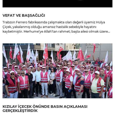
VEFAT VE BAŞSAĞLIĞI
Trabzon Ferrero fabrikasında çalışmakta olan değerli üyemiz Hülya
Çiçek, yakalanmış olduğu amansız hastalık sebebiyle hayatını
kaybetmiştir. Merhume’ye Allah’tan rahmet; başta ailesi olmak üzere
yakınlarına, sevenlerine ve çalışma arkadaşlarına başsağlığı ve sabır
dileriz.
KIZILAY İÇECEK ÖNÜNDE BASIN AÇIKLAMASI
GERÇEKLEŞTİRDİK