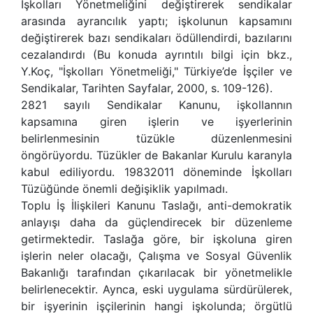
İşkolları Yönetmeliğini değiştirerek sendikalar
arasında ayrancılık yaptı; işkolunun kapsamını
değiştirerek bazı sendikaları ödüllendirdi, bazılarını
cezalandırdı (Bu konuda ayrıntılı bilgi için bkz.,
Y.Koç, "İşkolları Yönetmeliği," Türkiye’de İşçiler ve
Sendikalar, Tarihten Sayfalar, 2000, s. 109-126).
2821 sayılı Sendikalar Kanunu, işkollannın
kapsamına giren işlerin ve işyerlerinin
belirlenmesinin tüzükle düzenlenmesini
öngörüyordu. Tüzükler de Bakanlar Kurulu karanyla
kabul ediliyordu. 19832011 döneminde İşkolları
Tüzüğünde önemli değişiklik yapılmadı.
Toplu İş İlişkileri Kanunu Taslağı, anti-demokratik
anlayışı daha da güçlendirecek bir düzenleme
getirmektedir. Taslağa göre, bir işkoluna giren
işlerin neler olacağı, Çalışma ve Sosyal Güvenlik
Bakanlığı tarafından çıkarılacak bir yönetmelikle
belirlenecektir. Aynca, eski uygulama sürdürülerek,
bir işyerinin işçilerinin hangi işkolunda; örgütlü