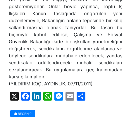
gösteremiyorlar. Onlar böyle yapınca, Toplu İş
İlişkileri Kanun Taslağında öngörülen yeni
düzenlemeyle, Bakanlığın onlann tepesinde bir kılıç
sallandırmasına olanak tanıyorlar. Bu tasarı bu
biçimiyle kabul edilirse, Çalışma ve Sosyal
Güvenlik Bakanlığı ikide bir işkollan yönetmeliğini
değiştirerek, sendikalann örgütlenme alanlanna ve
böylece sendikalara müdahale edebilecek; yandaş
sendikaları ödüllendirecek; muhalif sendikaları
cezalandıracak. Bu uygulamalara geç kalınmadan
karşı çıkılmalıdır.
(YILDIRIM KOÇ, AYDINLIK, 07/11/2011)
X
Facebook
LinkedIn
WhatsApp
Messenger
Email
Share
BEĞEN
0