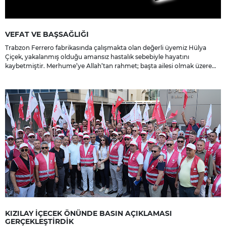
VEFAT VE BAŞSAĞLIĞI
Trabzon Ferrero fabrikasında çalışmakta olan değerli üyemiz Hülya
Çiçek, yakalanmış olduğu amansız hastalık sebebiyle hayatını
kaybetmiştir. Merhume’ye Allah’tan rahmet; başta ailesi olmak üzere
yakınlarına, sevenlerine ve çalışma arkadaşlarına başsağlığı ve sabır
dileriz.
KIZILAY İÇECEK ÖNÜNDE BASIN AÇIKLAMASI
GERÇEKLEŞTİRDİK