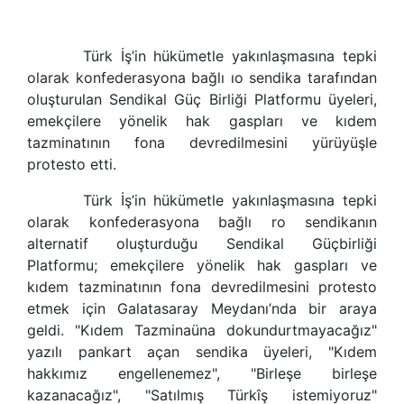
Türk İş’in
hükümetle yakınlaşmasına tepki
olarak konfederasyona bağlı ıo
sendika
tarafından
oluşturulan
Sendikal
Güç Birliği Platformu üyeleri,
emekçilere
yönelik hak gaspları ve kıdem
tazminatının fona devredilmesini yürüyüşle
protesto etti.
Türk İş’in
hükümetle yakınlaşmasına tepki
olarak konfederasyona bağlı ro
sendikan
ın
alternatif oluşturduğu
Sendikal
Güçbirliği
Platformu;
emekçilere
yönelik hak gaspları ve
kıdem tazminatının fona devredilmesini protesto
etmek için Galatasaray Meydanı’nda bir araya
geldi. "Kıdem Tazminaüna dokundurtmayacağız"
yazılı pankart açan
sendika
üyeleri, "Kıdem
hakkımız engellenemez", "Birleşe birleşe
kazanacağız", "Satılmış Türkîş istemiyoruz"