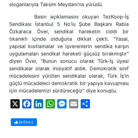
sloganlarıyla Taksim Meydanı’na yürüdü.
Basın açıklamasını okuyan TezKoop-İş
Sendikas
ı İstanbul 5 No’lu Şube Başkanı Rabia
Özkaraca Över,
sendikal
hareketin ciddi bir
tıkanıkh içinde olduğuna dikkat çekti. "Yasal,
yapısal kısıtlamalar ve işverenlerin
sendika
karşın
uygulamaları
sendikal
hareketi güçsüz bırakmıştır"
diyen Över, "Bunun sonucu olarak Türk-İş üyesi
sendikalar
olarak inisiyatif aldık. Demokratik sınıf
mücadelesini yürüten
sendikalar
olarak,
Türk İş’in
güçlü mücadeleci demokratik bir yapıya kavuşması
için mücadelemizi sürdüreceğiz" diye konuştu.
X
Facebook
LinkedIn
WhatsApp
Messenger
Email
Share
BEĞEN
0