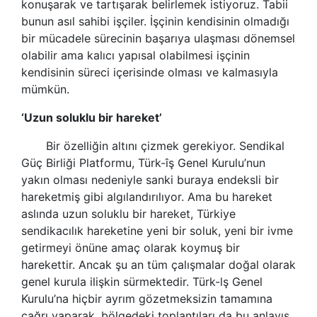
konuşarak ve tartışarak belirlemek istiyoruz. Tabii
bunun asıl sahibi işçiler. İşçinin kendisinin olmadığı
bir mücadele sürecinin başarıya ulaşması dönemsel
olabilir ama kalıcı yapısal olabilmesi işçinin
kendisinin süreci içerisinde olması ve kalmasıyla
mümkün.
‘Uzun soluklu bir hareket’
Bir özelliğin altını çizmek gerekiyor. Sendikal
Güç Birliği Platformu, Türk-îş Genel Kurulu’nun
yakın olması nedeniyle sanki buraya endeksli bir
hareketmiş gibi algılandırılıyor. Ama bu hareket
aslında uzun soluklu bir hareket, Türkiye
sendikacılık hareketine yeni bir soluk, yeni bir ivme
getirmeyi önüne amaç olarak koymuş bir
harekettir. Ancak şu an tüm çalışmalar doğal olarak
genel kurula ilişkin sürmektedir. Türk-lş Genel
Kurulu’na hiçbir ayrım gözetmeksizin tamamına
çağrı yaparak, bölgedeki toplantıları da bu anlayış