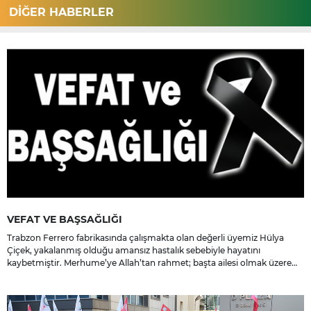
DİĞER HABERLER
VEFAT VE BAŞSAĞLIĞI
Trabzon Ferrero fabrikasında çalışmakta olan değerli üyemiz Hülya
Çiçek, yakalanmış olduğu amansız hastalık sebebiyle hayatını
kaybetmiştir. Merhume’ye Allah’tan rahmet; başta ailesi olmak üzere
yakınlarına, sevenlerine ve çalışma arkadaşlarına başsağlığı ve sabır
dileriz.