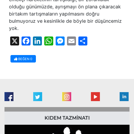
olduğu günümüzde, ayrışmayı ön plana çıkaracak
birtakım tartışmaların yapılmasını doğru
bulmuyoruz ve kesinlikle de böyle bir düşüncemiz
yok.
X
Facebook
LinkedIn
WhatsApp
Messenger
Email
Share
BEĞEN
0
KIDEM TAZMİNATI