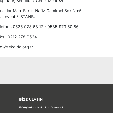
kgıda-İş Sendikası Genel Merkezi
naklar Mah. Faruk Nafiz Çamlıbel Sok.No:5
4. Levent / İSTANBUL
lefon : 0535 973 63 17 - 0535 973 60 86
ks : 0212 278 9534
lgi@tekgida.org.tr
BİZE ULAŞIN
Görüşleriniz bizim için önemlidir