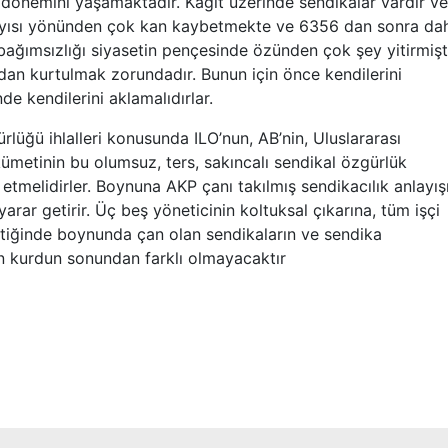
or dönemini yaşamaktadır. Kağıt üzerinde sendikalar vardır ve
ayısı yönünden çok kan kaybetmekte ve 6356 dan sonra da
ğımsızlığı siyasetin pençesinde özünden çok şey yitirmişti
dan kurtulmak zorundadır. Bunun için önce kendilerini
e kendilerini aklamalıdırlar.
üğü ihlalleri konusunda ILO’nun, AB’nin, Uluslararası
kümetinin bu olumsuz, ters, sakıncalı sendikal özgürlük
r etmelidirler. Boynuna AKP çanı takılmış sendikacılık anlayış
rar getirir. Üç beş yöneticinin koltuksal çıkarına, tüm işçi
iştiğinde boynunda çan olan sendikaların ve sendika
ın kurdun sonundan farklı olmayacaktır