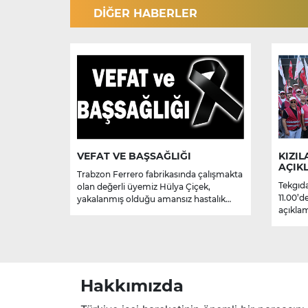
DİĞER HABERLER
VEFAT VE BAŞSAĞLIĞI
KIZIL
AÇIK
Trabzon Ferrero fabrikasında çalışmakta
Tekgıda
olan değerli üyemiz Hülya Çiçek,
11.00’d
yakalanmış olduğu amansız hastalık
açıklam
sebebiyle hayatını kaybetmiştir.
Merhume’ye Allah’tan rahmet; başta
ailesi olmak üzere yakınlarına,
sevenlerine ve çalışma arkadaşlarına
başsağlığı ve sabır dileriz.
Hakkımızda