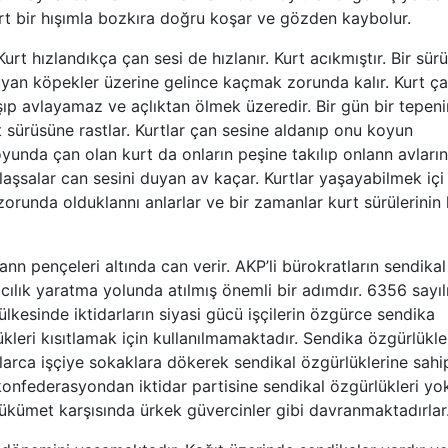
urt bir hışımla bozkıra doğru koşar ve gözden kaybolur.
Kurt hızlandıkça çan sesi de hızlanır. Kurt acıkmıştır. Bir sür
uyan köpekler üzerine gelince kaçmak zorunda kalır. Kurt ç
şıp avlayamaz ve açlıktan ölmek üzeredir. Bir gün bir tepeni
 sürüsüne rastlar. Kurtlar çan sesine aldanıp onu koyun
oyunda çan olan kurt da onların peşine takılıp onlann avları
laşsalar can sesini duyan av kaçar. Kurtlar yaşayabilmek içi
runda olduklannı anlarlar ve bir zamanlar kurt sürülerinin k
n pençeleri altında can verir. AKP’li bürokratların sendikal
lık yaratma yolunda atılmış önemli bir adımdır. 6356 sayıl
ülkesinde iktidarların siyasi gücü işçilerin özgürce sendika
kleri kısıtlamak için kullanılmamaktadır. Sendika özgürlükle
arca işçiye sokaklara dökerek sendikal özgürlüklerine sahi
 konfederasyondan iktidar partisine sendikal özgürlükleri yo
hükümet karşısında ürkek güvercinler gibi davranmaktadırlar