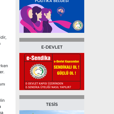
dir,
n
E-DEVLET
ırken
er.
ını
lin
TESİS
a
ha