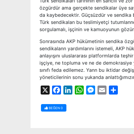
Türk sendikaları tarihinin en sancılı ve z
özgürdür ama gerçekte sendikalar üye s
da kaybedecektir. Güçsüzdür ve sendika ba
Türk sendikalan bu teslimiyetçi tutumlann
sorgulamalı, işçinin ve kamuoyunun gözünd
Sonrasında AKP hükümetinin sendika özgürl
sendikalann yardımlarını istemeli, AKP hü
anlayışını uluslararası platformlarda teşhi
işçiye, ne topluma ve ne de demokrasiye ya
sınıfı feda edilemez. Yann bu iktidar değ
yöneticilerinin sonu yukanda anlattığımız
X
Facebook
LinkedIn
WhatsApp
Messenger
Email
Share
BEĞEN
0