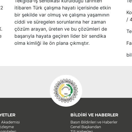
Tekgıda-İş sendikası kurulduğu tarihten
Te
52
itibaren Türk çalışma hayatı içerisinde etkin
Ko
bir şekilde var olmuş ve çalışma yaşamının
/ 
ciddi ve süregelen sorunlarına her zaman
X.
çözüm arayan, üreten ve bu çözümleri de
Te
e
başarıyla hayata geçiren lider bir sendika
olma kimliği ile ön plana çıkmıştır.
Fa
bi
YETLER
BİLDİRİ VE HABERLER
a Akademisi
Basın Bildirileri ve Haberler
Sözleşme
Genel Başkandan
omiteleri
TİS Haberleri