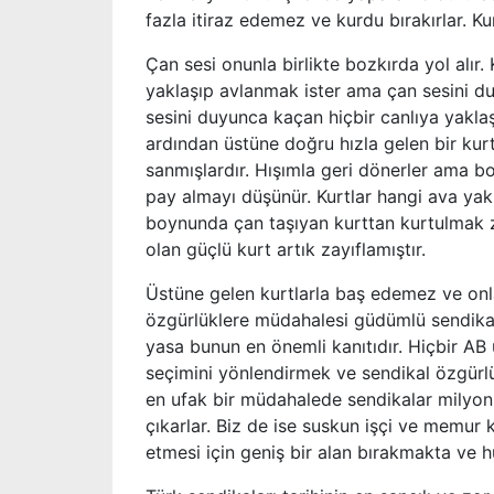
fazla itiraz edemez ve kurdu bırakırlar. K
Çan sesi onunla birlikte bozkırda yol alır. 
yaklaşıp avlanmak ister ama çan sesini d
sesini duyunca kaçan hiçbir canlıya yakla
ardından üstüne doğru hızla gelen bir kurt
sanmışlardır. Hışımla geri dönerler ama b
pay almayı düşünür. Kurtlar hangi ava yak
boynunda çan taşıyan kurttan kurtulmak zo
olan güçlü kurt artık zayıflamıştır.
Üstüne gelen kurtlarla baş edemez ve onlan
özgürlüklere müdahalesi güdümlü sendikacı
yasa bunun en önemli kanıtıdır. Hiçbir AB 
seçimini yönlendirmek ve sendikal özgürlü
en ufak bir müdahalede sendikalar milyonl
çıkarlar. Biz de ise suskun işçi ve memur
etmesi için geniş bir alan bırakmakta ve 