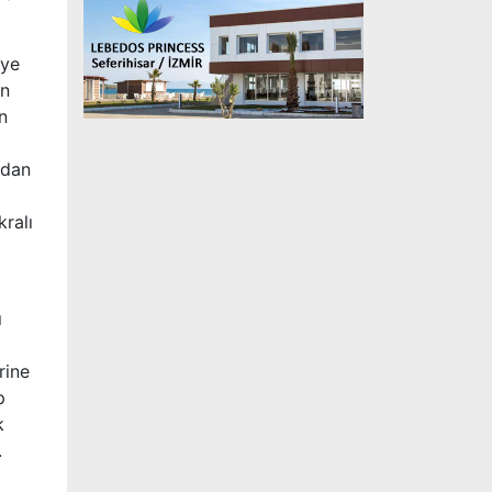
üye
an
n
ndan
ralı
ı
rine
p
k
.