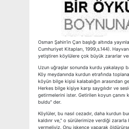
Osman Şahin’in Çan başlığı altında yayınl
Cumhuriyet Kitapları, 1999,s.144). Hayvan
yetiştiren köylülere çok büyük zararlar ver
Uzun uğraşlar sonunda kurdu yakalayıp başı
Köy meydanında kurdun etrafında toplanan 
köyün bilge kişisi kalabalığın arasından g
Herkes bilge kişiye karşı saygılıdır ve ses
getirmelerini ister. Getirilen koyun çanını
buldu" der.
Köylüler, bu nasıl cezadır, daha kurdun bur
kaldınr ve," o sürülerimize verdiği zararla
vermeliyiz. Onu işkence yaparak öldürürse