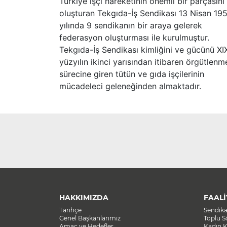
Türkiye işçi hareketinin önemli bir parçasını
oluşturan Tekgıda-İş Sendikası 13 Nisan 19
yılında 9 sendikanın bir araya gelerek
federasyon oluşturması ile kurulmuştur.
Tekgıda-İş Sendikası kimliğini ve gücünü XI
yüzyılın ikinci yarısından itibaren örgütlenm
sürecine giren tütün ve gıda işçilerinin
mücadeleci geleneğinden almaktadır.
HAKKIMIZDA
FAALİ
Tarihçe
Sendik
Genel Başkanlarımız
Toplu 
Amaç ve Hedefler
Kadın K