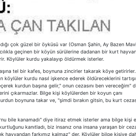
adığı çok güzel bir öyküsü var (Osman Şahin, Ay Bazen Mavi
cılıkla geçinen bir köyün sürülerine dadanan bir kurt hayva
ir. Köylüler kurdu yakalayıp öldürmek isterler.
na tel bir kafes, boynuna zincirler takarak köye getirirler.
köylüler kurdu nasıl işkence ederek öldüreceklerini tartış
eçerek kurdun başına gelir," onun cezasını ben vereceğim" d
lerini çıkarmazlar. Bilge kişi köylülerden bir koyun çanı
 kurdun boynuna takar ve, "şimdi bırakın gitsin, bu kurt cezas
nu bile kanamadı" diye itiraz etmek isterler ama bilge kişi e
 kurtluğunu kanıtladı, biz insanız ona insana yaraşan bir cez
k hayvandan farkımız kalmaz" der. Köylüler bilge kişiye da