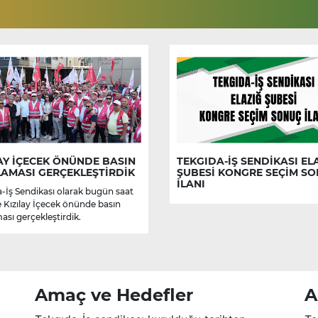
AY İÇECEK ÖNÜNDE BASIN
TEKGIDA-İŞ SENDİKASI EL
LAMASI GERÇEKLEŞTİRDİK
ŞUBESİ KONGRE SEÇİM S
İLANI
-İş Sendikası olarak bugün saat
e Kızılay İçecek önünde basın
ası gerçekleştirdik.
Amaç ve Hedefler
A