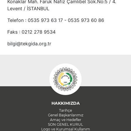
Konaklar Mah. Faruk Nafiz Çamlıbel Sok.No:5 / 4.
Levent / İSTANBUL
Telefon : 0535 973 63 17 - 0535 973 60 86
Faks : 0212 278 9534
bilgi@tekgida.org.tr
HAKKIMIZDA
Tarihçe
Genel Başkanlarımız
Amaç ve Hedefler
SON GENEL KURUL
Logo ve Kurumsal Kullanım