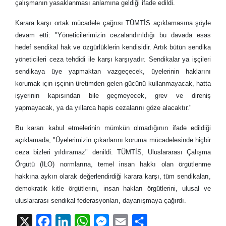
çalışmanın yasaklanması anlamına geldiği ifade edildi.
Karara karşı ortak mücadele çağrısı TÜMTİS açıklamasına şöyle
devam etti: "Yöneticilerimizin cezalandırıldığı bu davada esas
hedef sendikal hak ve özgürlüklerin kendisidir. Artık bütün sendika
yöneticileri ceza tehdidi ile karşı karşıyadır. Sendikalar ya işçileri
sendikaya üye yapmaktan vazgeçecek, üyelerinin haklarını
korumak için işçinin üretimden gelen gücünü kullanmayacak, hatta
işyerinin kapısından bile geçmeyecek, grev ve direniş
yapmayacak, ya da yıllarca hapis cezalarını göze alacaktır."
Bu kararı kabul etmelerinin mümkün olmadığının ifade edildiği
açıklamada, "Üyelerimizin çıkarlarını koruma mücadelesinde hiçbir
ceza bizleri yıldıramaz" denildi. TÜMTİS, Uluslararası Çalışma
Örgütü (ILO) normlarına, temel insan hakkı olan örgütlenme
hakkına aykırı olarak değerlendirdiği karara karşı, tüm sendikaları,
demokratik kitle örgütlerini, insan hakları örgütlerini, ulusal ve
uluslararası sendikal federasyonları, dayanışmaya çağırdı.
X
Facebook
LinkedIn
WhatsApp
Messenger
Email
Share