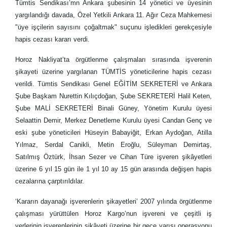
Tümtis Sendikası’mn Ankara şubesinin 14 yönetici ve üyesinin
yargılandığı davada, Özel Yetkili Ankara 11. Ağır Ceza Mahkemesi
"üye işçilerin sayısını çoğaltmak" suçunu işledikleri gerekçesiyle
hapis cezası kararı verdi.
Horoz Nakliyat’ta örgütlenme çalışmaları sırasında işverenin
şikayeti üzerine yargılanan TÜMTİS yöneticilerine hapis cezası
verildi. Tümtis Sendikası Genel EĞİTİM SEKRETERİ ve Ankara
Şube Başkam Nurettin Kılıçdoğan, Şube SEKRETERİ Halil Keten,
Şube MALİ SEKRETERİ Binali Güney, Yönetim Kurulu üyesi
Selaattin Demir, Merkez Denetleme Kurulu üyesi Candan Genç ve
eski şube yöneticileri Hüseyin Babayiğit, Erkan Aydoğan, Atilla
Yılmaz, Serdal Canikli, Metin Eroğlu, Süleyman Demirtaş,
Satılmış Öztürk, İhsan Sezer ve Cihan Türe işveren şikâyetleri
üzerine 6 yıl 15 gün ile 1 yıl 10 ay 15 gün arasında değişen hapis
cezalarına çarptırıldılar.
‘Kararın dayanağı işverenlerin şikayetleri’ 2007 yılında örgütlenme
çalışması yürüttülen Horoz Kargo’nun işvereni ve çeşitli iş
yerlerinin işverenlerinin şikâyeti üzerine bir gece yarısı operasyonu