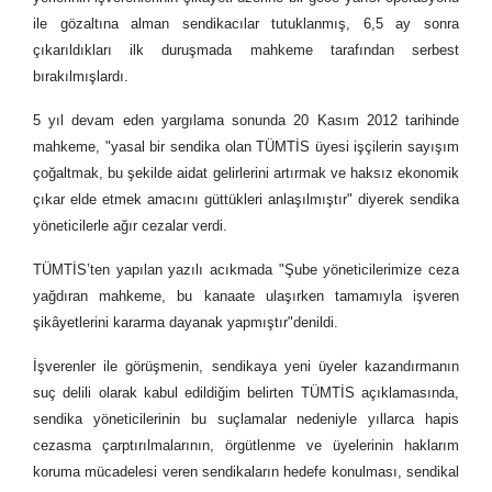
ile gözaltına alman sendikacılar tutuklanmış, 6,5 ay sonra
çıkarıldıkları ilk duruşmada mahkeme tarafından serbest
bırakılmışlardı.
5 yıl devam eden yargılama sonunda 20 Kasım 2012 tarihinde
mahkeme, "yasal bir sendika olan TÜMTİS üyesi işçilerin sayışım
çoğaltmak, bu şekilde aidat gelirlerini artırmak ve haksız ekonomik
çıkar elde etmek amacını güttükleri anlaşılmıştır" diyerek sendika
yöneticilerle ağır cezalar verdi.
TÜMTİS’ten yapılan yazılı acıkmada "Şube yöneticilerimize ceza
yağdıran mahkeme, bu kanaate ulaşırken tamamıyla işveren
şikâyetlerini kararma dayanak yapmıştır"denildi.
İşverenler ile görüşmenin, sendikaya yeni üyeler kazandırmanın
suç delili olarak kabul edildiğim belirten TÜMTİS açıklamasında,
sendika yöneticilerinin bu suçlamalar nedeniyle yıllarca hapis
cezasma çarptırılmalarının, örgütlenme ve üyelerinin haklarım
koruma mücadelesi veren sendikaların hedefe konulması, sendikal