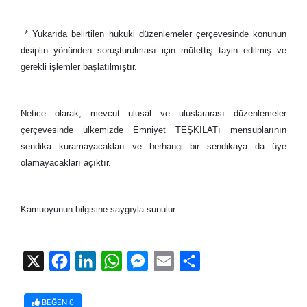
* Yukarıda belirtilen hukuki düzenlemeler çerçevesinde konunun
disiplin yönünden soruşturulması için müfettiş tayin edilmiş ve
gerekli işlemler başlatılmıştır.
Netice olarak, mevcut ulusal ve uluslararası düzenlemeler
çerçevesinde ülkemizde Emniyet TEŞKİLATı mensuplarının
sendika kuramayacakları ve herhangi bir sendikaya da üye
olamayacakları açıktır.
Kamuoyunun bilgisine saygıyla sunulur.
X
Facebook
LinkedIn
WhatsApp
Messenger
Email
Share
BEĞEN
0