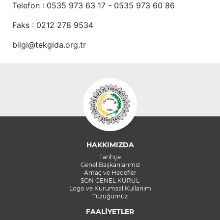
Telefon : 0535 973 63 17 - 0535 973 60 86
Faks : 0212 278 9534
bilgi@tekgida.org.tr
HAKKIMIZDA
Tarihçe
Genel Başkanlarımız
Amaç ve Hedefler
SON GENEL KURUL
Logo ve Kurumsal Kullanım
Tüzüğümüz
FAALİYETLER