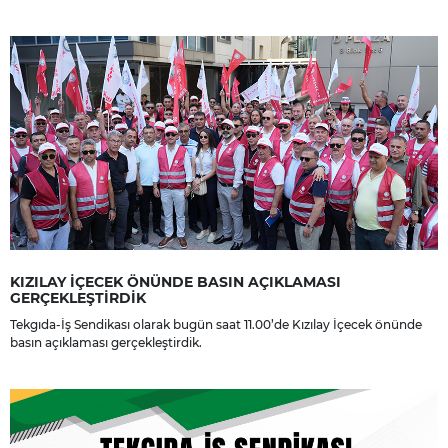
yakınlarına, sevenlerine ve çalışma arkadaşlarına başsağlığı ve sabır
dileriz.
KIZILAY İÇECEK ÖNÜNDE BASIN AÇIKLAMASI
GERÇEKLEŞTİRDİK
Tekgıda-İş Sendikası olarak bugün saat 11.00’de Kızılay İçecek önünde
basın açıklaması gerçekleştirdik.