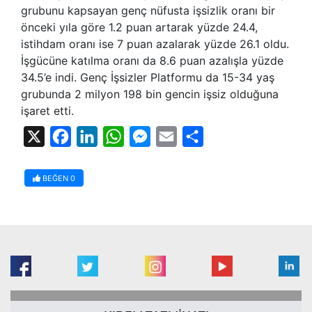
grubunu kapsayan genç nüfusta işsizlik oranı bir
önceki yıla göre 1.2 puan artarak yüzde 24.4,
istihdam oranı ise 7 puan azalarak yüzde 26.1 oldu.
İşgücüne katılma oranı da 8.6 puan azalışla yüzde
34.5’e indi. Genç İşsizler Platformu da 15-34 yaş
grubunda 2 milyon 198 bin gencin işsiz olduğuna
işaret etti.
X
Facebook
LinkedIn
WhatsApp
Messenger
Email
Share
BEĞEN
0