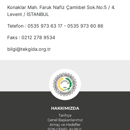
Konaklar Mah. Faruk Nafiz Çamlıbel Sok.No:5 / 4.
Levent / İSTANBUL
Telefon : 0535 973 63 17 - 0535 973 60 86
Faks : 0212 278 9534
bilgi@tekgida.org.tr
HAKKIMIZDA
Tarihçe
Genel Başkanlarımız
Amaç ve Hedefler
SON GENEL KURUL