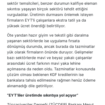
sektör temsilcileri, benzer durumun kalifiye eleman
sıkıntısı yaşayan birçok sektörü tehdit ettiğini
vurguladılar. Üretimin durmasını önlemek isteyen
firmaların EYT’li çalışanlara ekstra tatil ya da
yüksek ücret önerdiği belirtiliyor.
Öte yandan hazır giyim ve tekstil gibi daralma
yaşanan sektörlerde ise uygulama fırsata
dönüşmüş durumda, ancak burada da tazminatlar
yük olarak firmaların önünde duruyor. Gelişmeler
bazı sektörlerde mavi ve beyaz yakalı çalışanlar
arasındaki ücret farkının mavi yaka lehine
açılmasına da neden oldu. Tazminatlar konusunda
çözüm olması beklenen KGF kredilerinin ise
bankalara tahsis edilmesine rağmen henüz ödeme
alınamadığı dile getiriliyor.
“EYT’liler üretimde sıkıntıya yol açıyor”
Züccaciyeciler Derneği (ZÜCDER) Başkanı Mesut