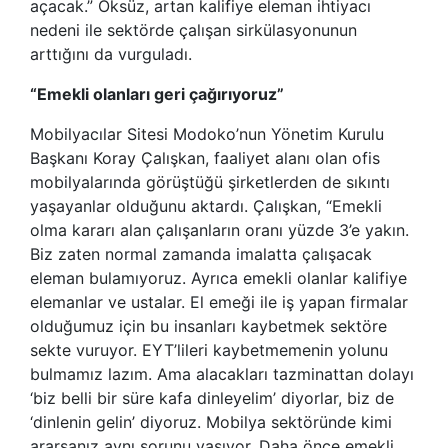
açacak.” Öksüz, artan kalifiye eleman ihtiyacı
nedeni ile sektörde çalışan sirkülasyonunun
arttığını da vurguladı.
“Emekli olanları geri çağırıyoruz”
Mobilyacılar Sitesi Modoko’nun Yönetim Kurulu
Başkanı Koray Çalışkan, faaliyet alanı olan ofis
mobilyalarında görüştüğü şirketlerden de sıkıntı
yaşayanlar olduğunu aktardı. Çalışkan, “Emekli
olma kararı alan çalışanların oranı yüzde 3’e yakın.
Biz zaten normal zamanda imalatta çalışacak
eleman bulamıyoruz. Ayrıca emekli olanlar kalifiye
elemanlar ve ustalar. El emeği ile iş yapan firmalar
olduğumuz için bu insanları kaybetmek sektöre
sekte vuruyor. EYT’lileri kaybetmemenin yolunu
bulmamız lazım. Ama alacakları tazminattan dolayı
‘biz belli bir süre kafa dinleyelim’ diyorlar, biz de
‘dinlenin gelin’ diyoruz. Mobilya sektöründe kimi
ararsanız aynı sorunu yaşıyor. Daha önce emekli