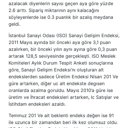
azalacak diyenlerin sayısı geçen aya göre yüzde
2.6 arttı. Sipariş miktarının aynı kalacağını
söyleyenlerde ise 0.3 puanlık bir azalış meydana
geldi.
İstanbul Sanayi Odası (ISO) Sanayi Gelişim Endeksi,
2011 Mayıs ayında bir önceki aya göre 3,1 puan
azalırken, bir önceki yılın aynı ayına göre 0,3 puan
artarak 128,5 seviyesinde gerçekleşti. ISO Meslek
Komiteleri Aylık Durum Tespit Anketi sonuçlarına
göre, Sanayi Gelişim Endeksı’nı oluşturan alt
endekslerden sadece Üretim Endeksi Nisan 201 Ve
güre artarken, diğer uc alt endekste degısen
oranlarda azalma goruldu. Mayıs 2010’a güre ise
üretim ve İhracat endeksleri artarken, Ic Satışlar ve
İstihdam endeksleri azaldı.
Temmuz 201 Ve ait beklenti endeks değen ise 91
ile uzunca bir zamandan beri ilk kez olumsuz oldu.