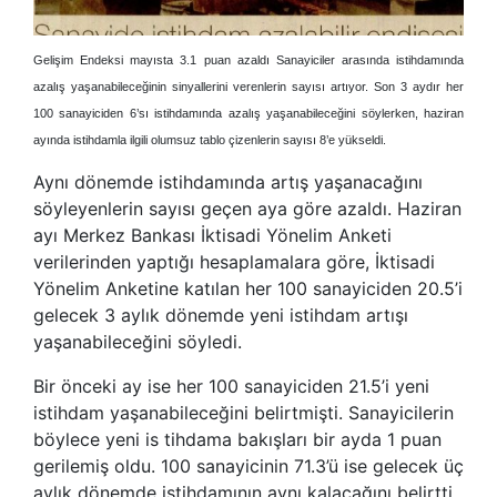
Gelişim Endeksi mayısta 3.1 puan azaldı Sanayiciler arasında istihdamında
azalış yaşanabileceğinin sinyallerini verenlerin sayısı artıyor. Son 3 aydır her
100 sanayiciden 6’sı istihdamında azalış yaşanabileceğini söylerken, haziran
ayında istihdamla ilgili olumsuz tablo çizenlerin sayısı 8’e yükseldi.
Aynı dönemde istihdamında artış yaşanacağını
söyleyenlerin sayısı geçen aya göre azaldı. Haziran
ayı Merkez Bankası İktisadi Yönelim Anketi
verilerinden yaptığı hesaplamalara göre, İktisadi
Yönelim Anketine katılan her 100 sanayiciden 20.5’i
gelecek 3 aylık dönemde yeni istihdam artışı
yaşanabileceğini söyledi.
Bir önceki ay ise her 100 sanayiciden 21.5’i yeni
istihdam yaşanabileceğini belirtmişti. Sanayicilerin
böylece yeni is tihdama bakışları bir ayda 1 puan
gerilemiş oldu. 100 sanayicinin 71.3’ü ise gelecek üç
aylık dönemde istihdamının aynı kalacağını belirtti.