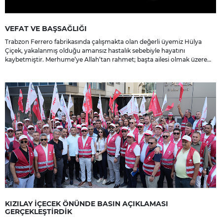
VEFAT VE BAŞSAĞLIĞI
Trabzon Ferrero fabrikasında çalışmakta olan değerli üyemiz Hülya
Çiçek, yakalanmış olduğu amansız hastalık sebebiyle hayatını
kaybetmiştir. Merhume’ye Allah’tan rahmet; başta ailesi olmak üzere
yakınlarına, sevenlerine ve çalışma arkadaşlarına başsağlığı ve sabır
dileriz.
KIZILAY İÇECEK ÖNÜNDE BASIN AÇIKLAMASI
GERÇEKLEŞTİRDİK