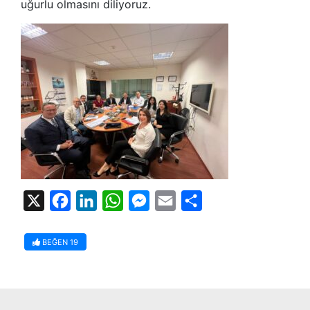
uğurlu olmasını diliyoruz.
X
Facebook
LinkedIn
WhatsApp
Messenger
Email
Share
BEĞEN
19