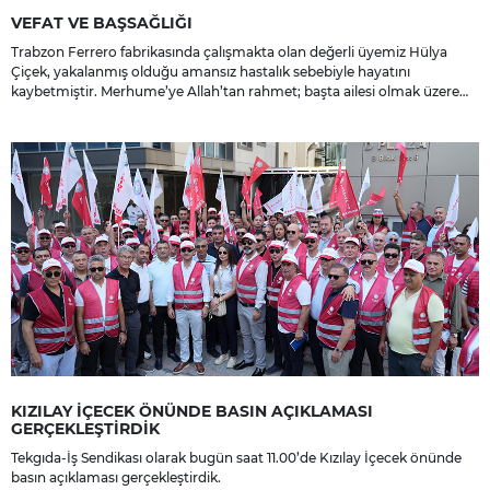
VEFAT VE BAŞSAĞLIĞI
Trabzon Ferrero fabrikasında çalışmakta olan değerli üyemiz Hülya
Çiçek, yakalanmış olduğu amansız hastalık sebebiyle hayatını
kaybetmiştir. Merhume’ye Allah’tan rahmet; başta ailesi olmak üzere
yakınlarına, sevenlerine ve çalışma arkadaşlarına başsağlığı ve sabır
dileriz.
KIZILAY İÇECEK ÖNÜNDE BASIN AÇIKLAMASI
GERÇEKLEŞTİRDİK
Tekgıda-İş Sendikası olarak bugün saat 11.00’de Kızılay İçecek önünde
basın açıklaması gerçekleştirdik.