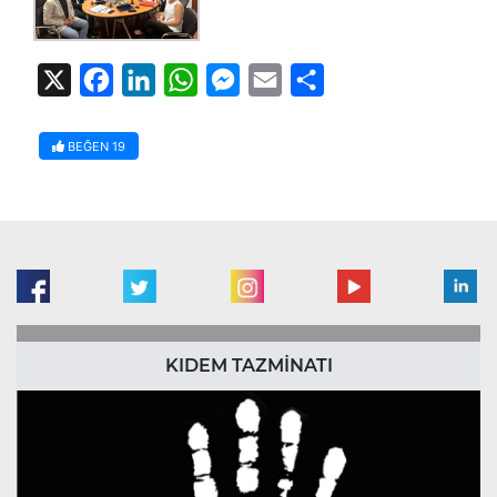
X
Facebook
LinkedIn
WhatsApp
Messenger
Email
Share
BEĞEN
19
KIDEM TAZMİNATI