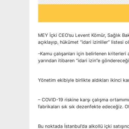
MEY İçki CEO’su Levent Kömür, Sağlık Bak
açıklayıp, hükümet “idari izinliler” listesi
-Kamu çalışanları için belirlenen kriterle
yarından itibaren “idari izin”e göndereceği
Yönetim ekibiyle birlikte aldıkları ikinci ka
– COVID-19 riskine karşı çalışma ortamım
fabrikaları sık sık dezenfekte edeceğiz. 
Bu noktada İstanbul’da alkollü içki satışı