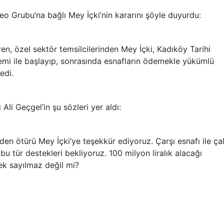
geo Grubu’na bağlı Mey İçki’nin kararını şöyle duyurdu:
en, özel sektör temsilcilerinden Mey İçki, Kadıköy Tarihi
lemi ile başlayıp, sonrasında esnafların ödemekle yükümlü
edi.
li Geçgel’in şu sözleri yer aldı:
rden ötürü Mey İçki’ye teşekkür ediyoruz. Çarşı esnafı ile ça
u tür destekleri bekliyoruz. 100 milyon liralık alacağı
ek sayılmaz değil mi?