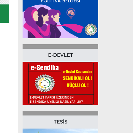
E-DEVLET
TESİS