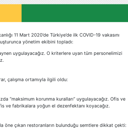
anlığı 11 Mart 2020’de Türkiye’de ilk COVID-19 vakasını
 oluşturunca yönetim ekibini topladı:
ri aynen uygulayacağız. O kriterlere uyan tüm personelimizi
z.
rar, çalışma ortamıyla ilgili oldu:
ızda “maksimum korunma kuralları” uygulayacağız. Ofis ve
Ofis ve fabrikalara yoğun el dezenfektanı koyacağız.
nda öne çıkan restoranların bulunduğu semtlere dikkat çekti: