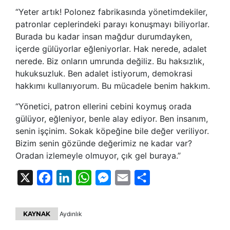
“Yeter artık! Polonez fabrikasında yönetimdekiler,
patronlar ceplerindeki parayı konuşmayı biliyorlar.
Burada bu kadar insan mağdur durumdayken,
içerde gülüyorlar eğleniyorlar. Hak nerede, adalet
nerede. Biz onların umrunda değiliz. Bu haksızlık,
hukuksuzluk. Ben adalet istiyorum, demokrasi
hakkımı kullanıyorum. Bu mücadele benim hakkım.
“Yönetici, patron ellerini cebini koymuş orada
gülüyor, eğleniyor, benle alay ediyor. Ben insanım,
senin işçinim. Sokak köpeğine bile değer veriliyor.
Bizim senin gözünde değerimiz ne kadar var?
Oradan izlemeyle olmuyor, çık gel buraya.”
X
Facebook
LinkedIn
WhatsApp
Messenger
Email
Share
KAYNAK
Aydınlık