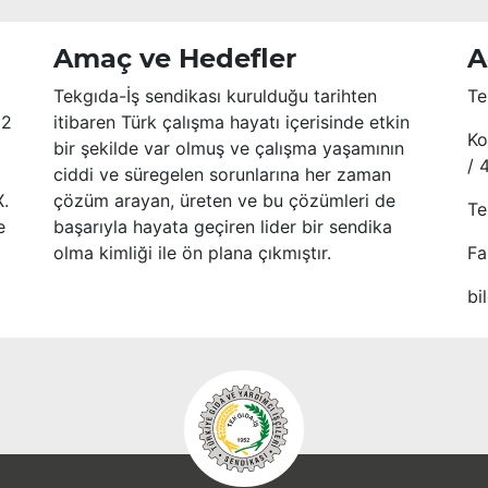
Amaç ve Hedefler
A
Tekgıda-İş sendikası kurulduğu tarihten
Te
52
itibaren Türk çalışma hayatı içerisinde etkin
Ko
bir şekilde var olmuş ve çalışma yaşamının
/ 
ciddi ve süregelen sorunlarına her zaman
X.
çözüm arayan, üreten ve bu çözümleri de
Te
e
başarıyla hayata geçiren lider bir sendika
olma kimliği ile ön plana çıkmıştır.
Fa
bi