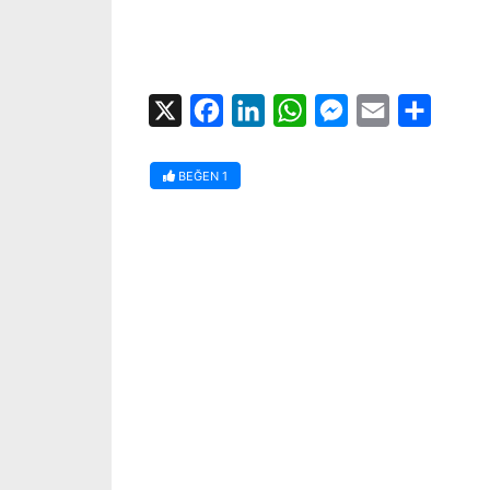
X
Facebook
LinkedIn
WhatsApp
Messenger
Email
Share
BEĞEN
1